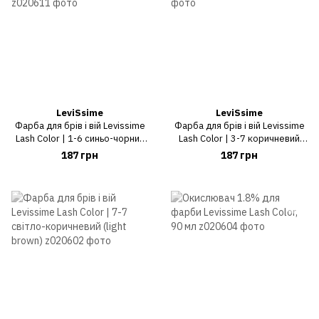
LeviSsime
LeviSsime
Фарба для брів і вій Levissime
Фарба для брів і вій Levissime
Lash Color | 1-6 синьо-чорний
Lash Color | 3-7 коричневий
(bluish black)
(brown)
187 грн
187 грн