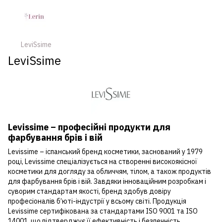
LeviSsime
LeviSsime
Levissime – професійні продукти для
фарбування брів і вій
Levissime – іспанський бренд косметики, заснований у 1979
році, Levissime спеціалізується на створенні високоякісної
косметики для догляду за обличчям, тілом, а також продуктів
для фарбування брів і вій. Завдяки інноваційним розробкам і
суворим стандартам якості, бренд здобув довіру
професіоналів б’юті-індустрії у всьому світі. Продукція
Levissime сертифікована за стандартами ISO 9001 та ISO
14001, що підтверджує її ефективність і безпечність.