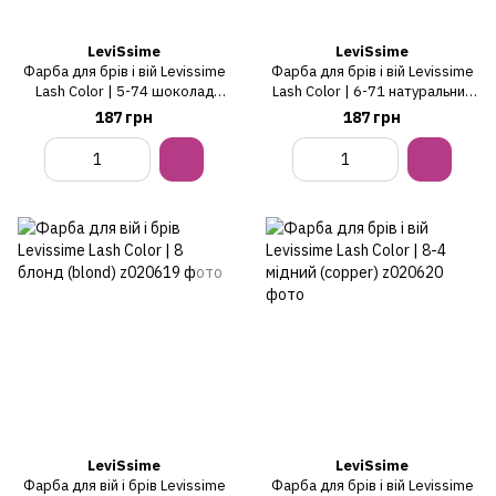
LeviSsime
LeviSsime
Фарба для брів і вій Levissime
Фарба для брів і вій Levissime
Lash Color | 5-74 шоколад
Lash Color | 6-71 натуральний
(chocolate)
коричневий (natural brown)
187 грн
187 грн
LeviSsime
LeviSsime
Фарба для вій і брів Levissime
Фарба для брів і вій Levissime