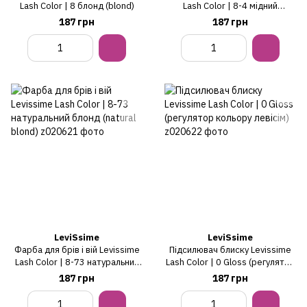
Lash Color | 8 блонд (blond)
Lash Color | 8-4 мідний
(copper)
187 грн
187 грн
LeviSsime
LeviSsime
Фарба для брів і вій Levissime
Підсилювач блиску Levissime
Lash Color | 8-73 натуральний
Lash Color | 0 Gloss (регулятор
блонд (natural blond)
кольору левісім)
187 грн
187 грн