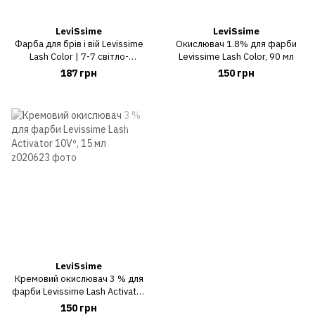
LeviSsime
LeviSsime
Фарба для брів і вій Levissime
Окислювач 1.8% для фарби
Lash Color | 7-7 світло-
Levissime Lash Color, 90 мл
коричневий (light brown)
187 грн
150 грн
LeviSsime
Кремовий окислювач 3 % для
фарби Levissime Lash Activator
10Vº, 15 мл
150 грн