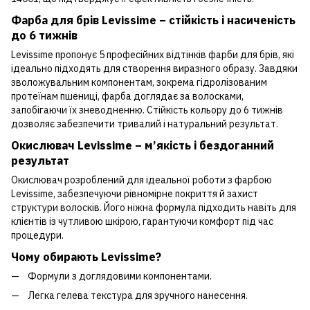
Фарба для брів Levissime – стійкість і насиченість
до 6 тижнів
Levissime пропонує 5 професійних відтінків фарби для брів, які
ідеально підходять для створення виразного образу. Завдяки
зволожувальним компонентам, зокрема гідролізованим
протеїнам пшениці, фарба доглядає за волосками,
запобігаючи їх зневодненню. Стійкість кольору до 6 тижнів
дозволяє забезпечити тривалий і натуральний результат.
Окислювач Levissime – м’якість і бездоганний
результат
Окислювач розроблений для ідеальної роботи з фарбою
Levissime, забезпечуючи рівномірне покриття й захист
структури волосків. Його ніжна формула підходить навіть для
клієнтів із чутливою шкірою, гарантуючи комфорт під час
процедури.
Чому обирають Levissime?
Формули з доглядовими компонентами.
Легка гелева текстура для зручного нанесення.