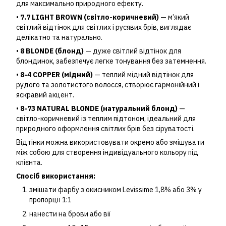
для максимально природного ефекту.
•
7.7 LIGHT BROWN (світло-коричневий)
— м’який
світлий відтінок для світлих і русявих брів, виглядає
делікатно та натурально.
•
8 BLONDE (блонд)
— дуже світлий відтінок для
блондинок, забезпечує легке тонування без затемнення.
•
8-4 COPPER (мідний)
— теплий мідний відтінок для
рудого та золотистого волосся, створює гармонійний і
яскравий акцент.
•
8-73 NATURAL BLONDE (натуральний блонд)
—
світло-коричневий із теплим підтоном, ідеальний для
природного оформлення світлих брів без сіруватості.
Відтінки можна використовувати окремо або змішувати
між собою для створення індивідуального кольору під
клієнта.
Спосіб використання:
змішати фарбу з окисником Levissime 1,8% або 3% у
пропорції 1:1
нанести на брови або вії