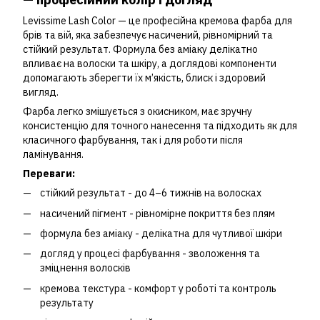
Levissime Lash Color — це професійна кремова фарба для
брів та вій, яка забезпечує насичений, рівномірний та
стійкий результат. Формула без аміаку делікатно
впливає на волоски та шкіру, а доглядові компоненти
допомагають зберегти їх м’якість, блиск і здоровий
вигляд.
Фарба легко змішується з окисником, має зручну
консистенцію для точного нанесення та підходить як для
класичного фарбування, так і для роботи після
ламінування.
Переваги:
стійкий результат - до 4–6 тижнів на волосках
насичений пігмент - рівномірне покриття без плям
формула без аміаку - делікатна для чутливої шкіри
догляд у процесі фарбування - зволоження та
зміцнення волосків
кремова текстура - комфорт у роботі та контроль
результату