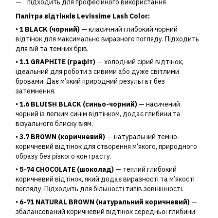
підходить для професійного використання
Палітра відтінків Levissime Lash Color:
•
1 BLACK (чорний)
— класичний глибокий чорний
відтінок для максимально виразного погляду. Підходить
для вій та темних брів.
•
1.1 GRAPHITE (графіт)
— холодний сірий відтінок,
ідеальний для роботи з сивими або дуже світлими
бровами. Дає м’який природний результат без
затемнення.
•
1.6 BLUISH BLACK (синьо-чорний)
— насичений
чорний із легким синім відтінком, додає глибини та
візуального блиску віям.
•
3.7 BROWN (коричневий)
— натуральний темно-
коричневий відтінок для створення м’якого, природного
образу без різкого контрасту.
•
5-74 CHOCOLATE (шоколад)
— теплий глибокий
коричневий відтінок, який додає виразності та м’якості
погляду. Підходить для більшості типів зовнішності.
•
6-71 NATURAL BROWN (натуральний коричневий)
—
збалансований коричневий відтінок середньої глибини