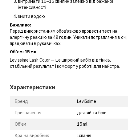
витримати 10–15 хвилин залежно від бажаної
інтенсивності
змити водою
Важливо:
Перед використанням обов’язково провести тест на
алергічну реакцію за 48 годин. Уникати потрапляння в очі,
працювати в рукавичках.
Об’єм: 15 мл
Levissime Lash Color — це широкий вибір відтінків,
стабільний результат і комфорт у роботі для майстра.
Характеристики
Бренд
LeviSsime
Призначення
для вій та брів
Об'єм
15 ml
Країна виробник
Іспанія