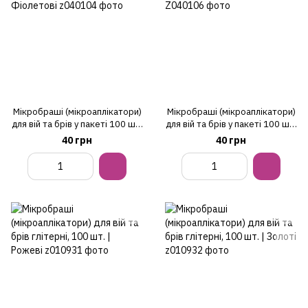
Мікробраші (мікроаплікатори)
Мікробраші (мікроаплікатори)
для вій та брів у пакеті 100 шт.
для вій та брів у пакеті 100 шт.
| Фіолетові
| Сині
40 грн
40 грн