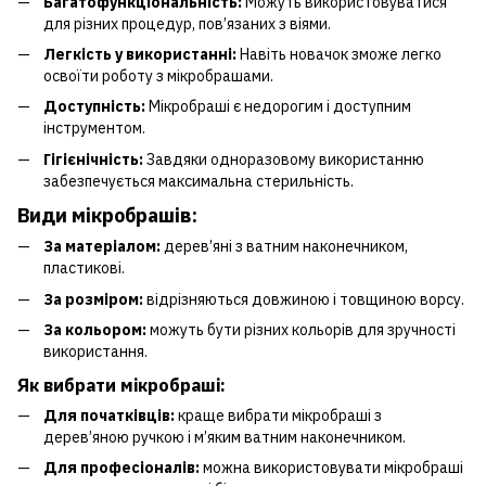
Багатофункціональність:
Можуть використовуватися
для різних процедур, пов’язаних з віями.
Легкість у використанні:
Навіть новачок зможе легко
освоїти роботу з мікробрашами.
Доступність:
Мікробраші є недорогим і доступним
інструментом.
Гігієнічність:
Завдяки одноразовому використанню
забезпечується максимальна стерильність.
Види мікробрашів:
За матеріалом:
дерев’яні з ватним наконечником,
пластикові.
За розміром:
відрізняються довжиною і товщиною ворсу.
За кольором:
можуть бути різних кольорів для зручності
використання.
Як вибрати мікробраші:
Для початківців:
краще вибрати мікробраші з
дерев’яною ручкою і м’яким ватним наконечником.
Для професіоналів:
можна використовувати мікробраші