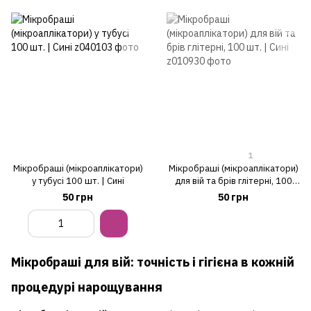
1
Мікробраші (мікроаплікатори)
Мікробраші (мікроаплікатори)
у тубусі 100 шт. | Сині
для вій та брів глітерні, 100
шт. | Сині
50 грн
50 грн
Мікробраші для вій: точність і гігієна в кожній
процедурі нарощування