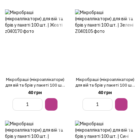
Мікробраші (мікроаплікатори)
Мікробраші (мікроаплікатори)
для вій та брів у пакеті 100 шт.
для вій та брів у пакеті 100 шт.
| Жовті
| Зелені
40 грн
40 грн