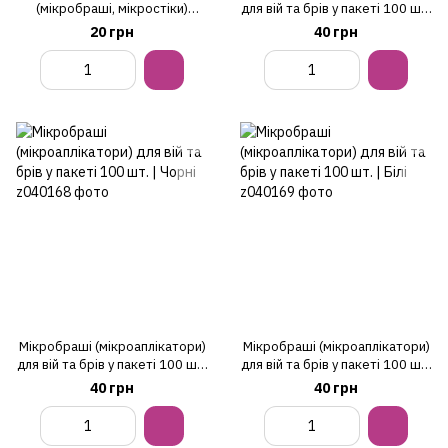
(мікробраші, мікростіки)
для вій та брів у пакеті 100 шт.
ультратонкі 7 см, 100 шт,
| Рожеві
20 грн
40 грн
Мікробраші (мікроаплікатори)
Мікробраші (мікроаплікатори)
для вій та брів у пакеті 100 шт.
для вій та брів у пакеті 100 шт.
| Чорні
| Білі
40 грн
40 грн