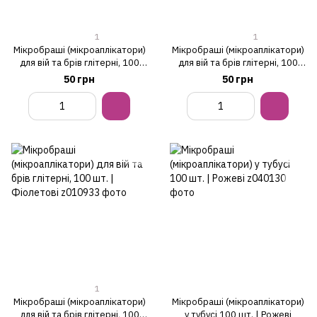
1
1
Мікробраші (мікроаплікатори)
Мікробраші (мікроаплікатори)
для вій та брів глітерні, 100
для вій та брів глітерні, 100
шт. | Рожеві
шт. | Золоті
50 грн
50 грн
1
Мікробраші (мікроаплікатори)
Мікробраші (мікроаплікатори)
для вій та брів глітерні, 100
у тубусі 100 шт. | Рожеві