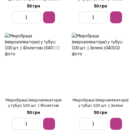
шт. | Фіолетові
50 грн
50 грн
Мікробраші (мікроаплікатори)
Мікробраші (мікроаплікатори)
у тубусі 100 шт. | Фіолетові
у тубусі 100 шт. | Зелені
50 грн
50 грн