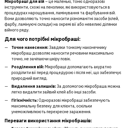
Мікробраші для вій
– це маленькі, тонкі одноразові
інструменти, схожі на пензлики, які використовуються в
процедурах нарощування, ламінування та фарбування вій.
Вони дозволяють точно наносити різноманітні засоби (клей,
фарбу, ламінуючі склади) на окремі вії або невеликі ділянки
війного ряду.
Для чого потрібні мікробраші:
Точне нанесення:
Завдяки тонкому наконечнику
мікробраш дозволяє наносити речовини максимально
точно, не зачіпаючи шкіру повік.
Розділення вій:
Мікробраші допомагають акуратно
розділити вії перед процедурою і після неї, що забезпечує
природний вигляд.
Видалення залишків:
За допомогою мікробраша можна
легко видалити зайвий клей або інші засоби.
Гігієнічність:
Одноразові мікробраші забезпечують
максимальну безпеку для клієнта, оскільки
унеможливлюють перехресне зараження.
Переваги використання мікробрашів: