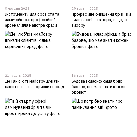
5 червня 2025
29 травня 2025
Інструменти для бровіста та
Професійне очищення брів і вій:
ламімейкера: професійний
види засобів та поради щодо
арсенал для майстра краси
вибору
21 травня 2025
16 травня 2025
Де і як б'юті-майстру шукати
Будова і класифікація брів:
клієнтів: кілька корисних порад
базове, що має знати кожен
бровіст