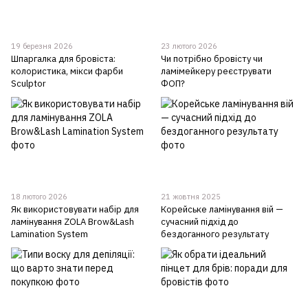
19 березня 2026
23 лютого 2026
Шпаргалка для бровіста:
Чи потрібно бровісту чи
колористика, мікси фарби
ламімейкеру реєструвати
Sculptor
ФОП?
18 лютого 2026
21 жовтня 2025
Як використовувати набір для
Корейське ламінування вій —
ламінування ZOLA Brow&Lash
сучасний підхід до
Lamination System
бездоганного результату