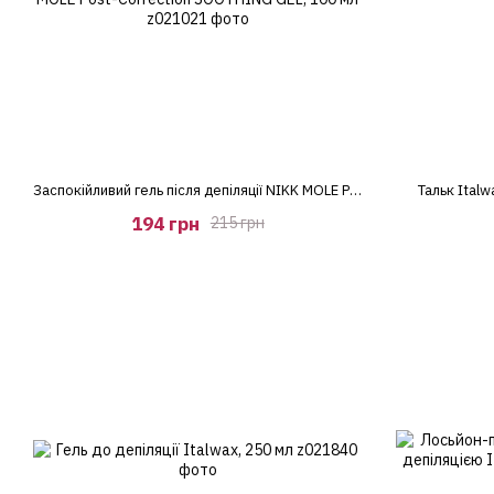
Заспокійливий гель після депіляції NIKK MOLE Post-Correction SOOTHING GEL, 100 мл
Тальк Italw
194 грн
215 грн