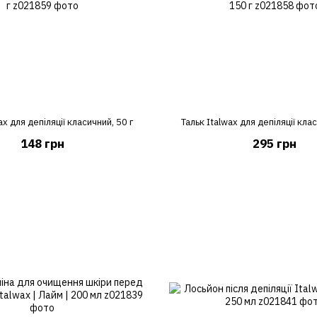
ax для депіляції класичний, 50 г
Тальк Italwax для депіляції кла
148 грн
295 грн