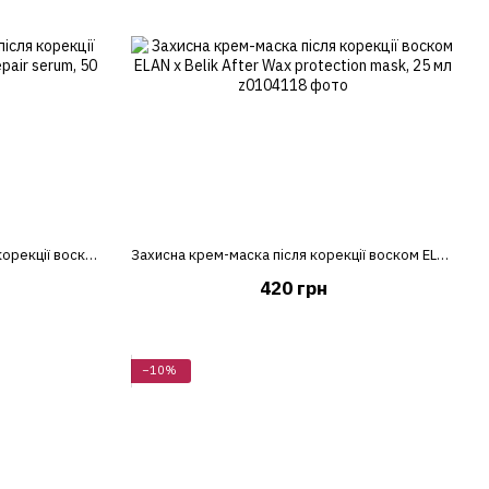
Відновлювальна сироватка після корекції воском ELAN х Belik After Wax repair serum, 50 ml
Захисна крем-маска після корекції воском ELAN х Belik After Wax protection mask, 25 мл
420 грн
−10%