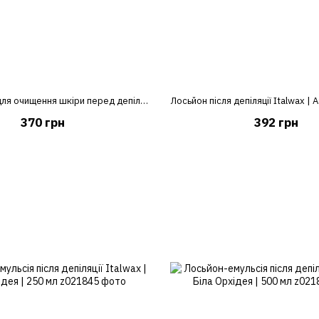
Лосьйон-піна для очищення шкіри перед депіляцією Italwax | Лайм | 200 мл
Лосьйон після депіляції Italwax | 
370 грн
392 грн