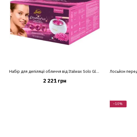
Набір для депіляції обличчя від Italwax Solo Glowax Kit 9 в 1
2 221 грн
−10%