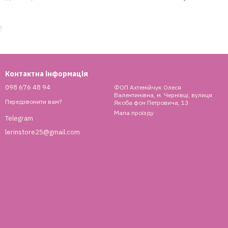
)
Контактна інформація
Зверніть увагу на освіжаючий лосьйон ELAN х Belik Pre-
098 676 48 94
ФОП Ахтемійчук Олеся
Валентинівна, м. Чернівці, вулиця
Передзвонити вам?
Якоба фон Петровича, 13
 та з ментолом) та тальк для брів Ekko Beauty.
Мапа проїзду
Telegram
lerinstore25@gmail.com
, Nikk Mole SKIN 2, Italwax (Ментол, Лимон), Mar-Ko
зулен, Апельсин) та лосьйон-емульсію Italwax Біла
E Post-Correction REPAIR CREAM та NIKK MOLE Post-