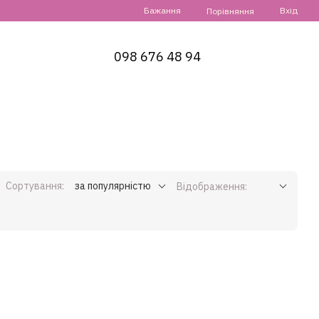
Бажання
Вхід
Порівняння
098 676 48 94
Сортування:
за популярністю
Відображення: