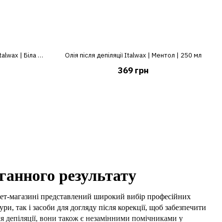
Лосьйон-емульсія після депіляції Italwax | Біла Орхідея | 500 мл
Олія після депіляції Italwax | Ментол | 250 мл
369 грн
оганного результату
ернет-магазині представлений широкий вибір професійних
ри, так і засоби для догляду після корекції, щоб забезпечити
я депіляції, вони також є незамінними помічниками у