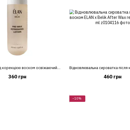
Лосьйон перед корекцією воском освіжаючий ELAN х Belik Pre-Wax Refreshing Lotion, 200 мл
360 грн
460 грн
−10%