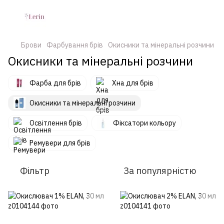
Брови
Фарбування брів
Окисники та мінеральні розчини
Окисники та мінеральні розчини
Фарба для брів
Хна для брів
Окисники та мінеральні розчини
Освітлення брів
Фіксатори кольору
Ремувери для брів
Фільтр
За популярністю