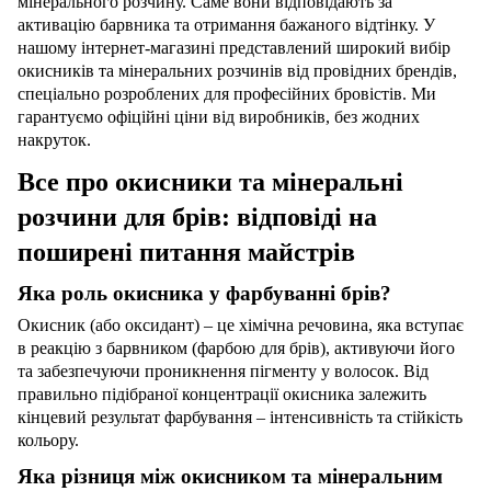
мінерального розчину. Саме вони відповідають за
активацію барвника та отримання бажаного відтінку. У
нашому інтернет-магазині представлений широкий вибір
окисників та мінеральних розчинів від провідних брендів,
спеціально розроблених для професійних бровістів. Ми
гарантуємо офіційні ціни від виробників, без жодних
накруток.
Все про окисники та мінеральні
розчини для брів: відповіді на
поширені питання майстрів
Яка роль окисника у фарбуванні брів?
Окисник (або оксидант) – це хімічна речовина, яка вступає
в реакцію з барвником (фарбою для брів), активуючи його
та забезпечуючи проникнення пігменту у волосок. Від
правильно підібраної концентрації окисника залежить
кінцевий результат фарбування – інтенсивність та стійкість
кольору.
Яка різниця між окисником та мінеральним