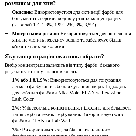
розчином для хни?
Окисник:
Використовується для активації фарби для
брів, містить перекис водню у різних концентраціях
(зазвичай 1%, 1.8%, 1.9%, 2%, 3%, 3,5%).
Мінеральний розчин:
Використовується для розведення
хни, не містить перекису водню та забезпечує більш
м'який вплив на волоски.
Яку концентрацію окисника обрати?
Вибір концентрації залежить від типу фарби, бажаного
результату та типу волосків клієнта:
1% або 1.8/1.9%:
Використовуються для тонування,
легкого фарбування або для чутливої шкіри. Підходять
для роботи з фарбами Nikk Mole, ELAN та Levissime
Lash Color.
2%:
Універсальна концентрація, підходить для більшості
типів фарб та технік фарбування. Використовується з
фарбами ELAN та Hair Well.
3%:
Використовується для більш інтенсивного