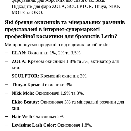
фарбування, для жорстких або сивого волосся.
Підходить для фарб ZOLA, SCULPTOR, Thuya, NIKK
MOLE та OKO.
Які бренди окисників та мінеральних розчинів
представлені в інтернет-супермаркеті
професійної косметики для бровистів
Lerin
?
Ми пропонуємо продукцію від відомих виробників:
ELAN:
Окисники 1%, 2% та 3,5%
ZOLA:
Кремові окисники 1.8% та 3%, активатор для
хни.
SCULPTOR:
Кремовий окисник 3%.
Thuya:
Кремові окисники 3%.
Nikk Mole:
Окислювачі 1,9% та 3%.
Ekko Beauty:
Окислювач 3% та мінеральні розчини для
хни.
Hair Well:
Окислювач 2%.
Levissime Lash Color:
Окислювач 1.8%.