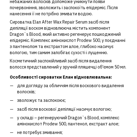
небажаних волосків допоможе уникнути появи
почервоніння, зволожить і заспокоїть епідерміс. Після
нанесення її не потрібно змивати водою.
Сироватка Elan After Wax Repair Serum засіб після
депіляції воском відновлююча містить компонент
Dragon`s Blood, який активно регенерує пошкоджений
епідерміс. Комплекс амінокислот Prodew 500, у поєднанні
з пантенолом та екстрактом алое, глибоко насичує
вологою, тим самим запобігає сухості і лущенню.
Косметичний заспокійливий засіб після видалення
волосся представлений у зручній пляшечці об'ємом 50 мл.
Особливості сироватки Елан відновлювальна:
для догляду за обличчям після воскового видалення
волосків;
зволожує та заспокоює;
засіб після воскової депіляції насичує вологою;
у складі – регенеруючий Dragon`s Blood, комплекс
амінокислот Prodew 500, пантенол, екстракт алое;
не потребує змивання;