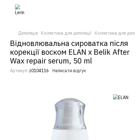
Депіляція
Косметика для депіляції
Косметика для депіля
Відновлювальна сироватка після
корекції воском ELAN х Belik After
Wax repair serum, 50 ml
Артикул:
z0104116
Написати відгук