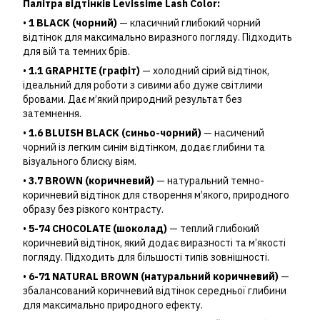
Палітра відтінків Levissime Lash Color:
•
1 BLACK (чорний)
— класичний глибокий чорний
відтінок для максимально виразного погляду. Підходить
для вій та темних брів.
•
1.1 GRAPHITE (графіт)
— холодний сірий відтінок,
ідеальний для роботи з сивими або дуже світлими
бровами. Дає м’який природний результат без
затемнення.
•
1.6 BLUISH BLACK (синьо-чорний)
— насичений
чорний із легким синім відтінком, додає глибини та
візуального блиску віям.
•
3.7 BROWN (коричневий)
— натуральний темно-
коричневий відтінок для створення м’якого, природного
образу без різкого контрасту.
•
5-74 CHOCOLATE (шоколад)
— теплий глибокий
коричневий відтінок, який додає виразності та м’якості
погляду. Підходить для більшості типів зовнішності.
•
6-71 NATURAL BROWN (натуральний коричневий)
—
збалансований коричневий відтінок середньої глибини
для максимально природного ефекту.