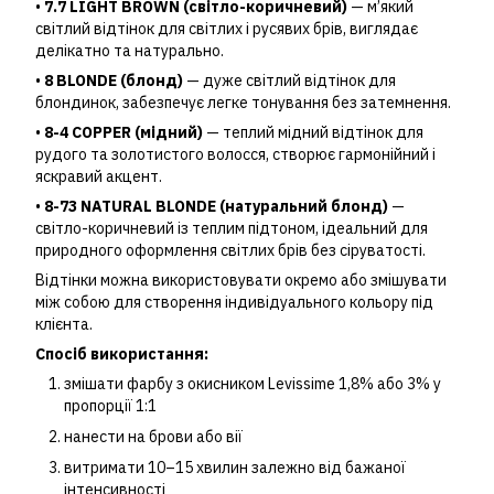
•
7.7 LIGHT BROWN (світло-коричневий)
— м’який
світлий відтінок для світлих і русявих брів, виглядає
делікатно та натурально.
•
8 BLONDE (блонд)
— дуже світлий відтінок для
блондинок, забезпечує легке тонування без затемнення.
•
8-4 COPPER (мідний)
— теплий мідний відтінок для
рудого та золотистого волосся, створює гармонійний і
яскравий акцент.
•
8-73 NATURAL BLONDE (натуральний блонд)
—
світло-коричневий із теплим підтоном, ідеальний для
природного оформлення світлих брів без сіруватості.
Відтінки можна використовувати окремо або змішувати
між собою для створення індивідуального кольору під
клієнта.
Спосіб використання:
змішати фарбу з окисником Levissime 1,8% або 3% у
пропорції 1:1
нанести на брови або вії
витримати 10–15 хвилин залежно від бажаної
інтенсивності