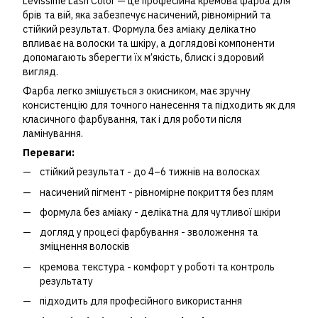
Levissime Lash Color — це професійна кремова фарба для
брів та вій, яка забезпечує насичений, рівномірний та
стійкий результат. Формула без аміаку делікатно
впливає на волоски та шкіру, а доглядові компоненти
допомагають зберегти їх м’якість, блиск і здоровий
вигляд.
Фарба легко змішується з окисником, має зручну
консистенцію для точного нанесення та підходить як для
класичного фарбування, так і для роботи після
ламінування.
Переваги:
стійкий результат - до 4–6 тижнів на волосках
насичений пігмент - рівномірне покриття без плям
формула без аміаку - делікатна для чутливої шкіри
догляд у процесі фарбування - зволоження та
зміцнення волосків
кремова текстура - комфорт у роботі та контроль
результату
підходить для професійного використання