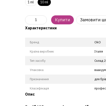
1 ml
10 ml
Купити
Замовити ш
Характеристики
Бренд
OkO
Країна виробник
Італія
Тип засобу
Склад 2
Упаковка
ваакуум
Призначення
для брів
Класифікація
профес
Опис