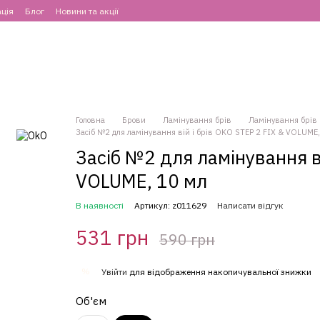
ція
Блог
Новини та акції
Головна
Брови
Ламінування брів
Ламінування брів
Засіб №2 для ламінування вій і брів OKO STEP 2 FIX & VOLUME,
Засіб №2 для ламінування ві
VOLUME, 10 мл
В наявності
Артикул: z011629
Написати відгук
531 грн
590 грн
%
Увійти
для відображення накопичувальної знижки
Об'єм