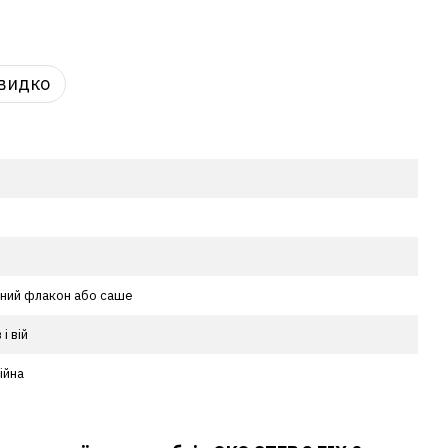
видко
ний флакон або саше
 і вій
ійна