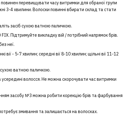
 повинен перевищувати часу витримки для обраної групи
жні 3-4 хвилини. Волоски повинні вбирати склад та стати
аліть засіб сухою ватною паличкою.
FIX. Підтримуйте викладку вій / потрібний напрямок брів.
ез неї.
і вії - 5-7 хвилин; середні вії 8-10 хвилин; щільні вії 11-12
іб сухою ватною паличкою.
ів усередині волосся. Не можна скорочувати час витримки
анням засобу №3 можна робити корекцію брів та фарбування
не потребує змивання та залишається на волосках.