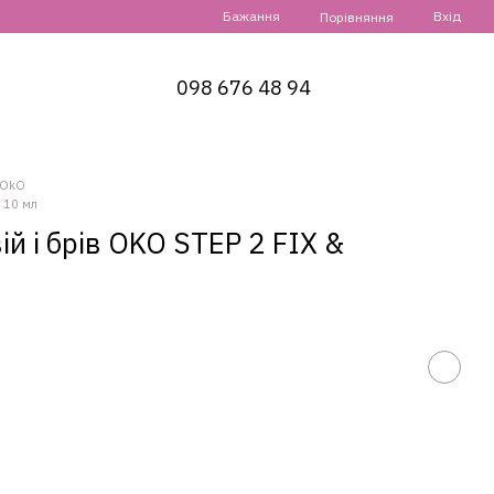
Бажання
Вхід
Порівняння
098 676 48 94
 OkO
 10 мл
й і брів OKO STEP 2 FIX &