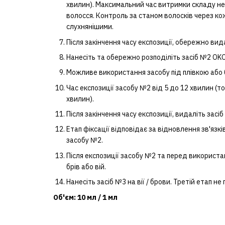
хвилин). Максимальний час витримки складу не
волосся. Контроль за станом волосків через ко
слухнянішими.
Після закінчення часу експозиції, обережно вид
Нанесіть та обережно розподіліть засіб №2 OKO 
Можливе використання засобу під плівкою або б
Час експозиції засобу №2 від 5 до 12 хвилин (тонк
хвилин).
Після закінчення часу експозиції, видаліть зас
Етап фіксації відповідає за відновлення зв'язк
засобу №2.
Після експозиції засобу №2 та перед використ
брів або вій.
Нанесіть засіб №3 на вії / брови. Третій етап 
Об'єм: 10 мл / 1 мл