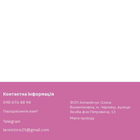
Контактна інформація
098 676 48 94
ФОП Ахтемійчук Олеся
Валентинівна, м. Чернівці, вулиця
Передзвонити вам?
Якоба фон Петровича, 13
Мапа проїзду
Telegram
lerinstore25@gmail.com