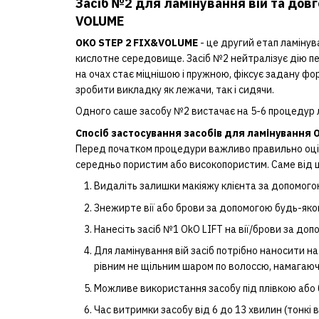
Засіб №2 для ламінування вій та довг
VOLUME
OKO STEP 2 FIX&VOLUME
- це другий етап ламінув
кислотне середовище. Засіб №2 нейтралізує дію пе
на очах стає міцнішою і пружною, фіксує задану фор
зробити викладку як лежачи, так і сидячи.
Одного саше засобу №2 вистачає на 5-6 процедур л
Спосіб застосування засобів для ламінування 
Перед початком процедури важливо правильно оцін
середньо пористим або високопористим. Саме від ц
Видаліть залишки макіяжу клієнта за допомогою
Знежирте вії або брови за допомогою будь-яко
Нанесіть засіб №1 OkO LIFT на вії/брови за до
Для ламінування вій засіб потрібно наносити на
рівним не щільним шаром по волоссю, намагаюч
Можливе використання засобу під плівкою або б
Час витримки засобу від 6 до 13 хвилин (тонкі вії