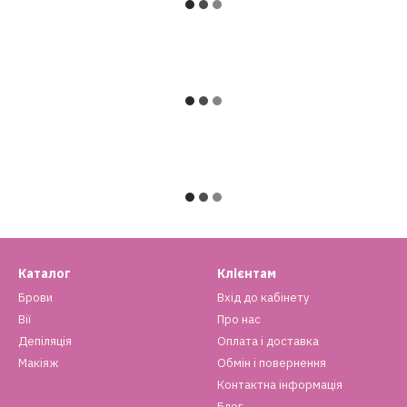
Каталог
Клієнтам
Брови
Вхід до кабінету
Вії
Про нас
Депіляція
Оплата і доставка
Макіяж
Обмін і повернення
Контактна інформація
Блог