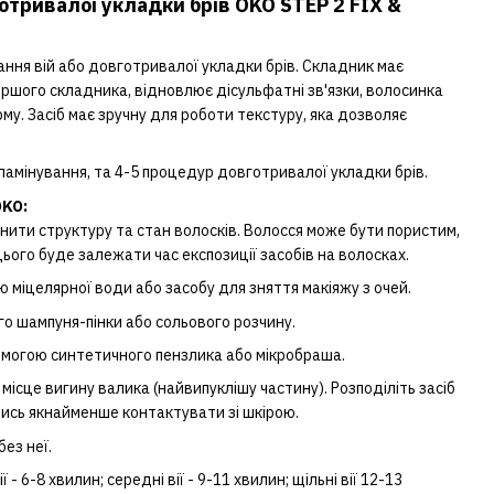
отривалої укладки брів OKO STEP 2 FIX &
ання вій або довготривалої укладки брів. Складник має
ршого складника, відновлює дісульфатні зв'язки, волосинка
му. Засіб має зручну для роботи текстуру, яка дозволяє
амінування, та 4-5 процедур довготривалої укладки брів.
OKO:
ити структуру та стан волосків. Волосся може бути пористим,
ього буде залежати час експозиції засобів на волосках.
 міцелярної води або засобу для зняття макіяжу з очей.
го шампуня-пінки або сольового розчину.
помогою синтетичного пензлика або мікробраша.
 місце вигину валика (найвипуклішу частину). Розподіліть засіб
ись якнайменше контактувати зі шкірою.
ез неї.
 - 6-8 хвилин; середні вії - 9-11 хвилин; щільні вії 12-13