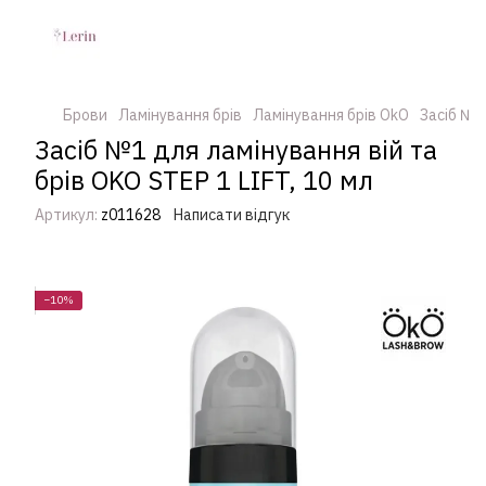
Брови
Ламінування брів
Ламінування брів OkO
Засіб №1 
Засіб №1 для ламінування вій та
брів OKO STEP 1 LIFT, 10 мл
Артикул:
z011628
Написати відгук
−10%