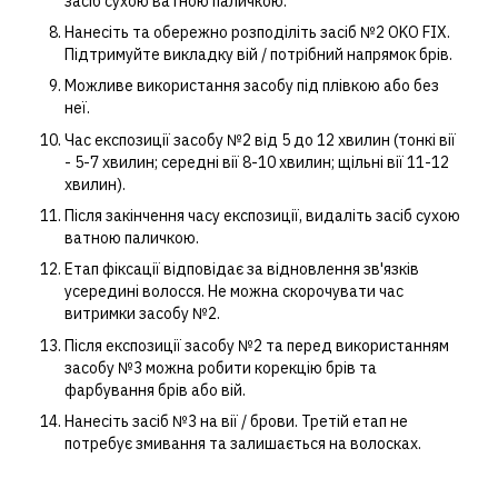
засіб сухою ватною паличкою.
Нанесіть та обережно розподіліть засіб №2 OKO FIX.
Підтримуйте викладку вій / потрібний напрямок брів.
Можливе використання засобу під плівкою або без
неї.
Час експозиції засобу №2 від 5 до 12 хвилин (тонкі вії
- 5-7 хвилин; середні вії 8-10 хвилин; щільні вії 11-12
хвилин).
Після закінчення часу експозиції, видаліть засіб сухою
ватною паличкою.
Етап фіксації відповідає за відновлення зв'язків
усередині волосся. Не можна скорочувати час
витримки засобу №2.
Після експозиції засобу №2 та перед використанням
засобу №3 можна робити корекцію брів та
фарбування брів або вій.
Нанесіть засіб №3 на вії / брови. Третій етап не
потребує змивання та залишається на волосках.