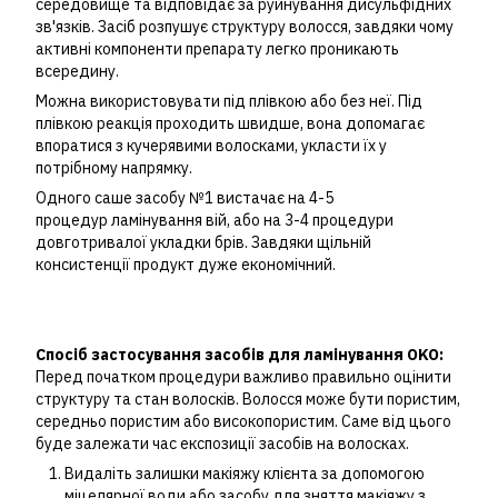
середовище та відповідає за руйнування дисульфідних
зв'язків. Засіб розпушує структуру волосся, завдяки чому
активні компоненти препарату легко проникають
всередину.
Можна використовувати під плівкою або без неї. Під
плівкою реакція проходить швидше, вона допомагає
впоратися з кучерявими волосками, укласти їх у
потрібному напрямку.
Одного саше засобу №1 вистачає на 4-5
процедур ламінування вій, або на 3-4 процедури
довготривалої укладки брів. Завдяки щільній
консистенції продукт дуже економічний.
Спосіб застосування засобів для ламінування OKO:
Перед початком процедури важливо правильно оцінити
структуру та стан волосків. Волосся може бути пористим,
середньо пористим або високопористим. Саме від цього
буде залежати час експозиції засобів на волосках.
Видаліть залишки макіяжу клієнта за допомогою
міцелярної води або засобу для зняття макіяжу з