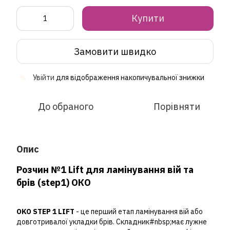
Купити
Замовити швидко
Увійти
для відображення накопичувальної знижки
%
До обраного
Порівняти
Опис
Розчин №1 Lift для ламінування вій та
брів (step1) ОКО
OKO STEP 1 LIFT
- це перший етап ламінування вій або
довготривалої укладки брів. Складник#nbsp;має лужне