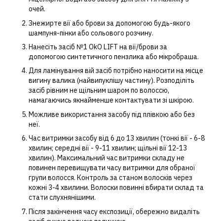
очей.
Знежирте вії або брови за допомогою будь-якого
шампуня-пінки або сольового розчину.
Нанесіть засіб №1 OkO LIFT на вії/брови за
допомогою синтетичного пензлика або мікробраша.
Для ламінування вій засіб потрібно наносити на місце
вигину валика (найвипуклішу частину). Розподіліть
засіб рівним не щільним шаром по волоссю,
намагаючись якнайменше контактувати зі шкірою.
Можливе використання засобу під плівкою або без
неї.
Час витримки засобу від 6 до 13 хвилин (тонкі вії - 6-8
хвилин; середні вії - 9-11 хвилин; щільні вії 12-13
хвилин). Максимальний час витримки складу не
повинен перевищувати часу витримки для обраної
групи волосся. Контроль за станом волосків через
кожні 3-4 хвилини. Волоски повинні вбирати склад та
стати слухнянішими.
Після закінчення часу експозиції, обережно видаліть