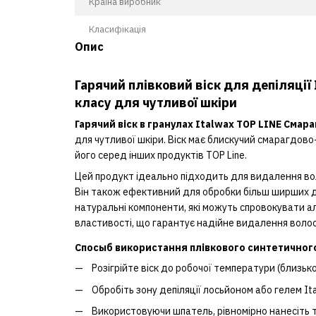
Країна виробник
Класифікація
Опис
Гарячий плівковий віск для депіляції 
класу для чутливої шкіри
Гарячий віск в гранулах Italwax TOP LINE Смара
для чутливої шкіри. Віск має блискучий смарагдово
його серед інших продуктів TOP Line.
Цей продукт ідеально підходить для видалення волосс
Він також ефективний для обробки більш ширших діл
натуральні компоненти, які можуть спровокувати алер
властивості, що гарантує надійне видалення волосс
Спосыб використання плівкового синтетичного 
Розігрійте віск до робочої температури (близько
Обробіть зону депіляції лосьйоном або гелем Ita
Використовуючи шпатель, рівномірно нанесіть т