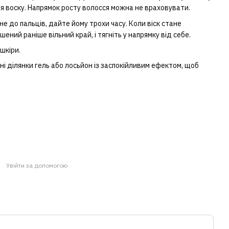
ня воску. Напрямок росту волосся можна не враховувати.
не до пальців, дайте йому трохи часу. Коли віск стане
шений раніше вільний край, і тягніть у напрямку від себе.
шкіри.
ні ділянки гель або лосьйон із заспокійливим ефектом, щоб
Увійти за допомогою