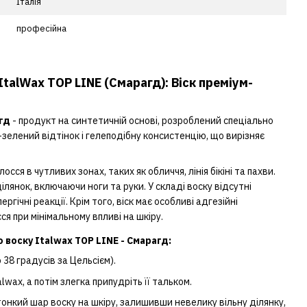
Італія
професійна
ItalWax TOP LINE (Смарагд): Віск преміум-
гд
- продукт на синтетичній основі, розроблений спеціально
-зелений відтінок і гелеподібну консистенцію, що вирізняє
я в чутливих зонах, таких як обличчя, лінія бікіні та пахви.
янок, включаючи ноги та руки. У складі воску відсутні
гічні реакції. Крім того, віск має особливі адгезійні
я при мінімальному впливі на шкіру.
воску Italwax TOP LINE - Смарагд:
 38 градусів за Цельсієм).
lwax, а потім злегка припудріть її тальком.
онкий шар воску на шкіру, залишивши невелику вільну ділянку,