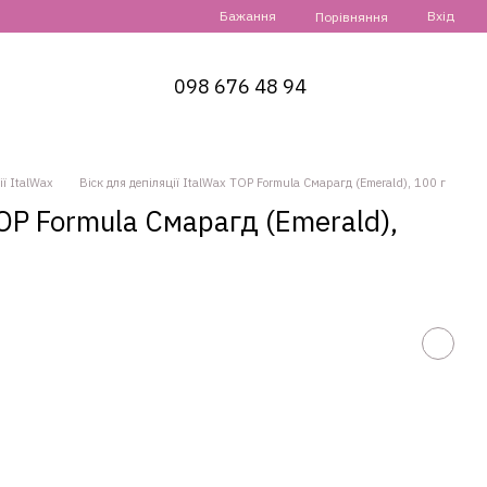
Бажання
Вхід
Порівняння
098 676 48 94
ії ItalWax
Віск для депіляції ItalWax TOP Formula Смарагд (Emerald), 100 г
TOP Formula Смарагд (Emerald),