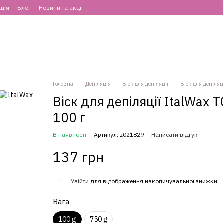
ція
Блог
Новини та акції
Головна
Депіляція
Віск для депіляції
Віск для депіляц
Віск для депіляції ItalWax 
100 г
В наявності
Артикул: z021829
Написати відгук
137 грн
%
Увійти
для відображення накопичувальної знижки
Вага
100 g
750 g