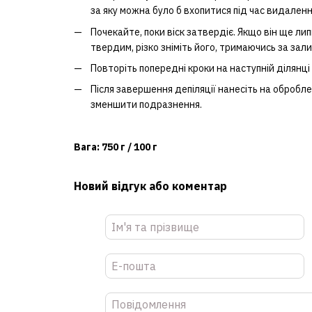
за яку можна було б вхопитися під час видален
Почекайте, поки віск затвердіє. Якщо він ще лип
твердим, різко зніміть його, тримаючись за зали
Повторіть попередні кроки на наступній ділянці 
Після завершення депіляції нанесіть на обробле
зменшити подразнення.
Вага: 750 г / 100 г
Новий відгук або коментар