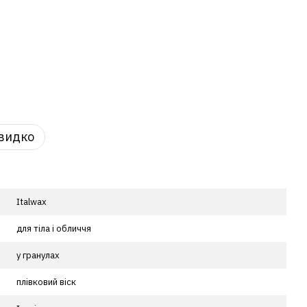
видко
Italwax
для тіла і обличчя
у гранулах
плівковий віск