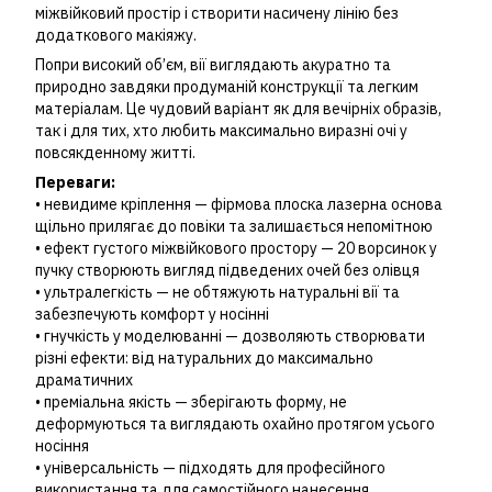
міжвійковий простір і створити насичену лінію без
додаткового макіяжу.
Попри високий об’єм, вії виглядають акуратно та
природно завдяки продуманій конструкції та легким
матеріалам. Це чудовий варіант як для вечірніх образів,
так і для тих, хто любить максимально виразні очі у
повсякденному житті.
Переваги:
• невидиме кріплення — фірмова плоска лазерна основа
щільно прилягає до повіки та залишається непомітною
• ефект густого міжвійкового простору — 20 ворсинок у
пучку створюють вигляд підведених очей без олівця
• ультралегкість — не обтяжують натуральні вії та
забезпечують комфорт у носінні
• гнучкість у моделюванні — дозволяють створювати
різні ефекти: від натуральних до максимально
драматичних
• преміальна якість — зберігають форму, не
деформуються та виглядають охайно протягом усього
носіння
• універсальність — підходять для професійного
використання та для самостійного нанесення