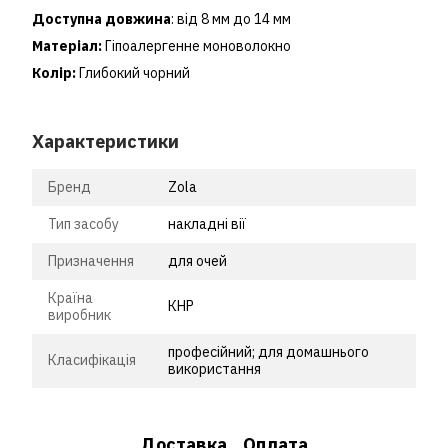
Доступна довжина
: від 8 мм до 14 мм
Матеріал:
Гіпоалергенне моноволокно
Колір:
Глибокий чорний
Характеристики
Бренд
Zola
Тип засобу
накладні вії
Призначення
для очей
Країна
КНР
виробник
професійний; для домашнього
Класифікація
використання
Доставка
Оплата