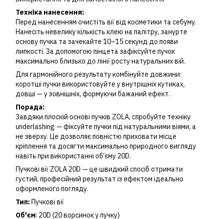
Техніка нанесення:
Перед нанесенням очистіть вії від косметики та себуму.
Нанесіть невелику кількість клею на палітру, занурте
основу пучка та зачекайте 10–15 секунд до появи
липкості. За допомогою пінцета зафіксуйте пучок
максимально близько до лінії росту натуральних вій.
Для гармонійного результату комбінуйте довжини:
коротші пучки використовуйте у внутрішніх кутиках,
довші — у зовнішніх, формуючи бажаний ефект.
Порада:
Завдяки плоскій основі пучків ZOLA, спробуйте техніку
underlashing — фіксуйте пучки під натуральними віями, а
не зверху. Це дозволяє повністю приховати місце
кріплення та досягти максимально природного вигляду
навіть при використанні об’єму 20D.
Пучкові вії ZOLA 20D — це швидкий спосіб отримати
густий, професійний результат із ефектом ідеально
оформленого погляду.
Тип:
Пучкові вії
Об'єм
: 20D (20 ворсинок у пучку)