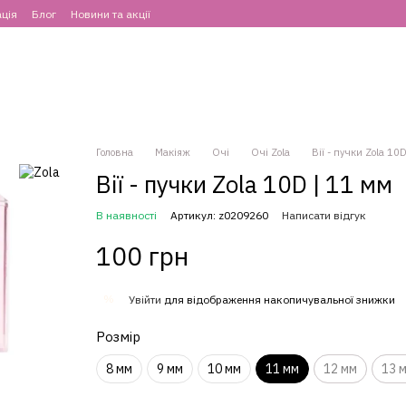
ція
Блог
Новини та акції
Головна
Макіяж
Очі
Очі Zola
Вії - пучки Zola 10
Вії - пучки Zola 10D | 11 мм
В наявності
Артикул: z0209260
Написати відгук
100 грн
%
Увійти
для відображення накопичувальної знижки
Розмір
8 мм
9 мм
10 мм
11 мм
12 мм
13 