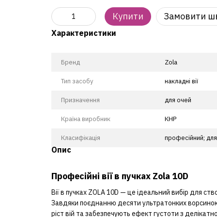
Купити
Замовити ш
Характеристики
Бренд
Zola
Тип засобу
накладні вії
Призначення
для очей
Країна виробник
КНР
Класифікація
професійний; дл
Опис
Професійні вії в пучках Zola 10D
Вії в пучках ZOLA 10D — це ідеальний вибір для ст
Завдяки поєднанню десяти ультратонких ворсинок 
ріст вій та забезпечують ефект густоти з делікатн