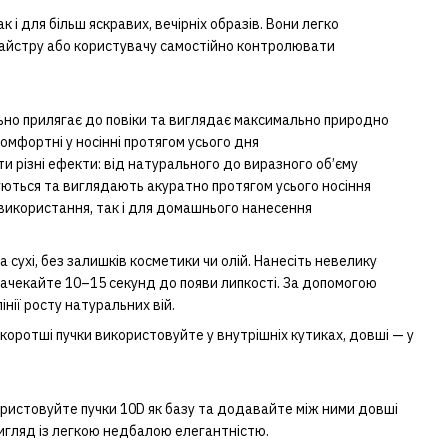
к і для більш яскравих, вечірніх образів. Вони легко
майстру або користувачу самостійно контролювати
ьно прилягає до повіки та виглядає максимально природно
комфортні у носінні протягом усього дня
и різні ефекти: від натурального до виразного об’єму
муються та виглядають акуратно протягом усього носіння
 використання, так і для домашнього нанесення
 сухі, без залишків косметики чи олій. Нанесіть невелику
 зачекайте 10–15 секунд до появи липкості. За допомогою
нії росту натуральних вій.
коротші пучки використовуйте у внутрішніх кутиках, довші — у
ристовуйте пучки 10D як базу та додавайте між ними довші
вигляд із легкою недбалою елегантністю.