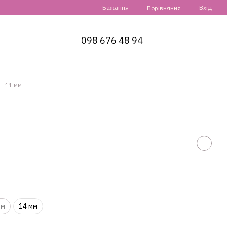
Бажання
Вхід
Порівняння
098 676 48 94
D | 11 мм
мм
14 мм