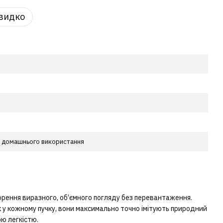
видко
я домашнього використання
ворення виразного, об’ємного погляду без перевантаження.
у кожному пучку, вони максимально точно імітують природний
ою легкістю.