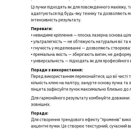
Ці пучки підходять як для повсякденного макіяжу, та
адаптуються під будь-яку техніку та дозволяють 
інтенсивність результату.
Переваги:
• невидиме кріплення — плоска лазерна основа щіл
• ультралегкість — не обтяжують натуральні вії та 
• гнучкість у моделюванні — дозволяють створюват
• преміальна якість — зберігають вигин, не дефор
• універсальність — підходять як для професійного
Поради з використання:
Перед використанням переконайтеся, що вії чисті та
кількість клею на палітру, занурте основу пучка та
пінцета зафіксуйте пучок максимально близько до лі
Для гармонійного результату комбінуйте довжини: 
зовнішніх.
Порада:
Для створення трендового ефекту “променів” вико
акцентні пучки. Це створює текстурний, сучасний 