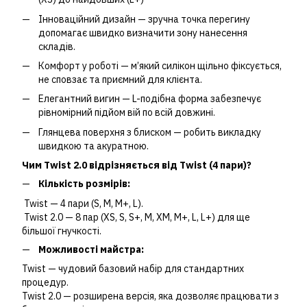
Інноваційний дизайн — зручна точка перегину
допомагає швидко визначити зону нанесення
складів.
Комфорт у роботі — м’який силікон щільно фіксується,
не сповзає та приємний для клієнта.
Елегантний вигин — L-подібна форма забезпечує
рівномірний підйом вій по всій довжині.
Глянцева поверхня з блиском — робить викладку
швидкою та акуратною.
Чим Twist 2.0 відрізняється від Twist (4 пари)?
Кількість розмірів:
Twist — 4 пари (S, M, M+, L).
Twist 2.0 — 8 пар (XS, S, S+, M, XM, M+, L, L+) для ще
більшої гнучкості.
Можливості майстра:
Twist — чудовий базовий набір для стандартних
процедур.
Twist 2.0 — розширена версія, яка дозволяє працювати з