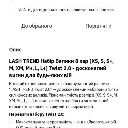
Увійти
для відображення накопичувальної знижки
%
До обраного
Порівняти
Опис
LASH TREND Набір Валики 8 пар (XS, S, S+,
M, XM, M+, L, L+) Twist 2.0 - д
осконалий
вигин для будь-яких вій
Відкрийте нові можливості в ламінуванні вій разом із
"LASH TREND Twist 2.0" — удосконаленим набором із 8 пар
силіконових валиків. Різноманітність розмірів (XS, S, S+, M,
XM, M+, L, L+) дозволяє легко підібрати оптимальний
варіант для кожного типу вій та форми очей.
Переваги набору Twist 2.0:
Максимальна універсальність — від найкоротших вій
(XS) до найдовших (L+)