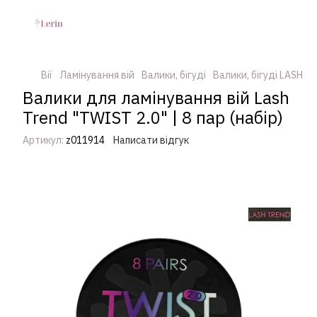
Вії
Ламінування вій
Валики, бігуді
Валики, бігуді LASH T
Валики для ламінування вій Lash
Trend "TWIST 2.0" | 8 пар (набір)
Артикул:
z011914
Написати відгук