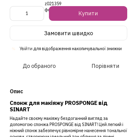
Купити
Замовити швидко
Увійти
для відображення накопичувальної знижки
%
До обраного
Порівняти
Опис
Спонж для макіяжу PROSPONGE від
SINART
Надайте своєму макіяжу бездоганний вигляд за
допомогою спонжа PROSPONGE від SINART! Цей легкий і
ніжний спонж забезпечує рівномірне нанесення тональної
основи, створюючи ідеальний тон обличчя за лічені