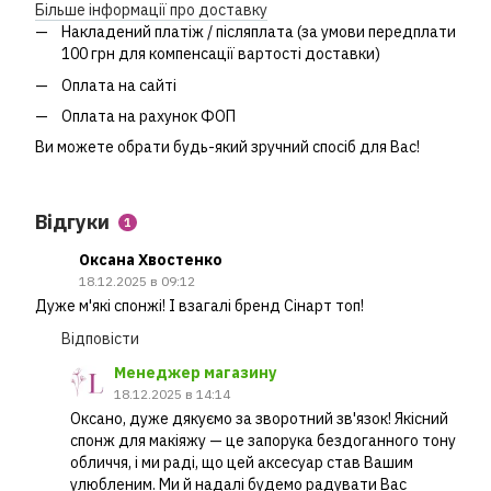
Більше інформації про доставку
Накладений платіж / післяплата (за умови передплати
100 грн для компенсації вартості доставки)
Оплата на сайті
Оплата на рахунок ФОП
Ви можете обрати будь-який зручний спосіб для Вас!
Відгуки
1
Оксана Хвостенко
18.12.2025 в 09:12
Дуже м'які спонжі! І взагалі бренд Сінарт топ!
Відповісти
Менеджер магазину
18.12.2025 в 14:14
Оксано, дуже дякуємо за зворотний зв'язок! Якісний
спонж для макіяжу — це запорука бездоганного тону
обличчя, і ми раді, що цей аксесуар став Вашим
улюбленим. Ми й надалі будемо радувати Вас