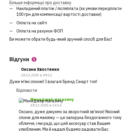
Більше інформації про доставку
Накладений платіж / післяплата (за умови передплати
100 грн для компенсації вартості доставки)
Оплата на сайті
Оплата на рахунок ФОП
Ви можете обрати будь-який зручний спосіб для Вас!
Відгуки
1
Оксана Хвостенко
18.12.2025 в 09:12
Дуже м'які спонжі! І взагалі бренд Сінарт топ!
Відповісти
Менеджер магазину
18.12.2025 в 14:14
Оксано, дуже дякуємо за зворотний зв'язок! Якісний
спонж для макіяжу — це запорука бездоганного тону
обличчя, і ми раді, що цей аксесуар став Вашим
улюбленим. Ми й надалі будемо радувати Вас