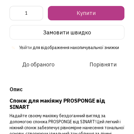
Купити
Замовити швидко
Увійти
для відображення накопичувальної знижки
%
До обраного
Порівняти
Опис
Спонж для макіяжу PROSPONGE від
SINART
Надайте своєму макіяжу бездоганний вигляд за
допомогою спонжа PROSPONGE від SINART! Цей легкий і
ніжний спонж забезпечує рівномірне нанесення тональної
основи, створюючи ідеальний тон обличчя за лічені