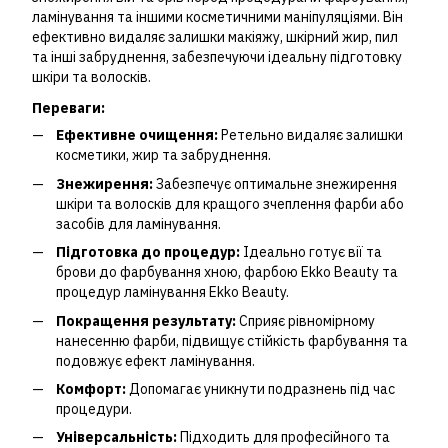
ламінування та іншими косметичними маніпуляціями. Він
ефективно видаляє залишки макіяжу, шкірний жир, пил
та інші забруднення, забезпечуючи ідеальну підготовку
шкіри та волосків.
Переваги:
Ефективне очищення:
Ретельно видаляє залишки
косметики, жир та забруднення.
Знежирення:
Забезпечує оптимальне знежирення
шкіри та волосків для кращого зчеплення фарби або
засобів для ламінування.
Підготовка до процедур:
Ідеально готує вії та
брови до фарбування хною, фарбою Ekko Beauty та
процедур ламінування Ekko Beauty.
Покращення результату:
Сприяє рівномірному
нанесенню фарби, підвищує стійкість фарбування та
подовжує ефект ламінування.
Комфорт:
Допомагає уникнути подразнень під час
процедури.
Універсальність:
Підходить для професійного та