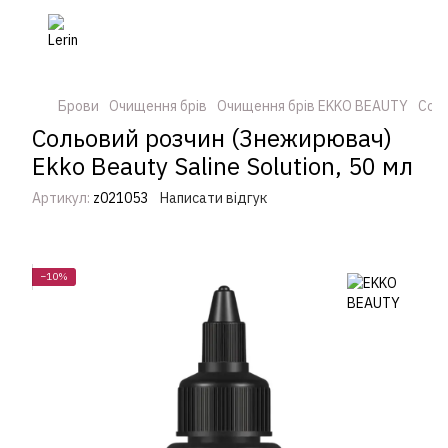
Брови
Очищення брів
Очищення брів EKKO BEAUTY
Соль
Сольовий розчин (Знежирювач)
Ekko Beauty Saline Solution, 50 мл
Артикул:
z021053
Написати відгук
−10%