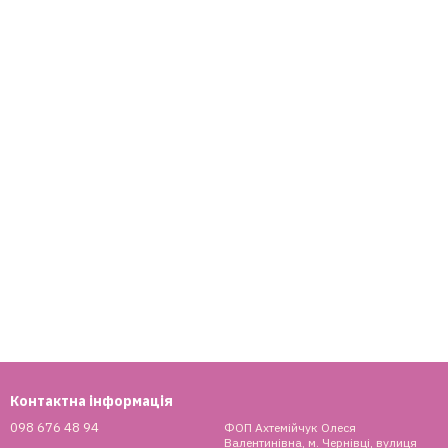
Контактна інформація
098 676 48 94
ФОП Ахтемійчук Олеся
Валентинівна, м. Чернівці, вулиця