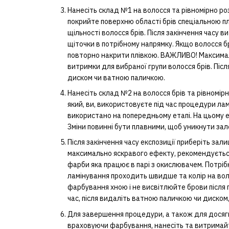
Нанесіть склад №1 на волосся та рівномірно розп
покрийте поверхню області брів спеціальною пл
щільності волосся брів. Після закінчення часу 
щіточки в потрібному напрямку. Якщо волосся 
повторно накрити плівкою. ВАЖЛИВО! Максимал
витримки для вибраної групи волосся брів. Пі
диском чи ватною паличкою.
Нанесіть склад №2 на волосся брів та рівномірно
який, ви, використовуєте під час процедури лам
використано на попередньому етапі. На цьому е
Зміни повинні бути плавними, щоб уникнути за
Після закінчення часу експозиції приберіть за
максимально яскравого ефекту, рекомендуєтьс
фарби яка працює в парі з окислювачем. Потріб
ламінування проходить швидше та колір на воло
фарбування хною і не висвітлюйте брови післ
час, після видаліть ватною паличкою чи диском
Для завершення процедури, а також для досягн
враховуючи фарбування, нанесіть та витримай