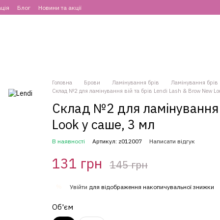
ція
Блог
Новини та акції
Головна
Брови
Ламінування брів
Ламінування брів 
Склад №2 для ламінування вій та брів Lendi Lash & Brow New Loo
Склад №2 для ламінування в
Look у саше, 3 мл
В наявності
Артикул: z012007
Написати відгук
131 грн
145 грн
%
Увійти
для відображення накопичувальної знижки
Об'єм