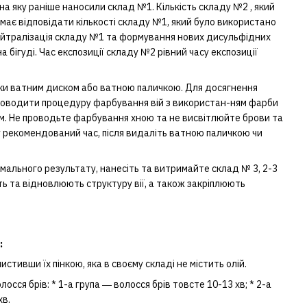
а яку раніше наносили склад №1. Кількість складу №2 , який
має відповідати кількості складу №1, який було використано
ейтралізація складу №1 та формування нових дисульфідних
на бігуді. Час експозиції складу №2 рівний часу експозиції
ишки ватним диском або ватною паличкою. Для досягнення
роводити процедуру фарбування вій з використан-ням фарби
м. Не проводьте фарбування хною та не висвітлюйте брови та
у рекомендований час, після видаліть ватною паличкою чи
ального результату, нанесіть та витримайте склад № 3, 2-3
 та відновлюють структуру вії, а також закріплюють
:
тивши їх пінкою, яка в своєму складі не містить олій.
ся брів: * 1-а група ― волосся брів товсте 10-13 хв; * 2-а
хв.