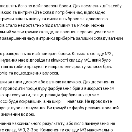
оділіть його по всій поверхні брови. Для посилення дії засобу,
івкою та витримайте склад потрібний час, відповідно
витримки зніміть плівку та викладіть брови за допомогою
брів стало недостатньо піддатливим та м’яким, можна
ьний час витримки складу, не повинен перевищувати час
сля завершення часу витримки приберіть залишки складу ватним
 розподіліть по всій поверхні брови. Кількість складу №2 ,
інування має відповідати кількості складу №1, який було
тапі потрібно врахувати направлення росту волосся брів.
ломів та пошкодження волосся.
лишки ватним диском або ватною паличкою. Для досягнення
я проводити процедуру фарбування брів з використанням
но враховувати, те що, реакція фарбування під час
ссі буде яскравішим, а на шкірі ― навпаки. Не проводьте
я процедури ламінування. Витримуйте фарбу рекомендований
, змоченим водою.
ення максимального результату, або після ламінування, не
те склад № 3, 2-3 хв. Компоненти складу №3 максимально