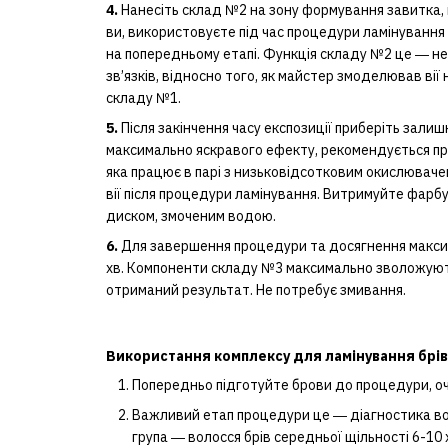
4.
Нанесіть склад №2 на зону формування завитка, н
ви, використовуєте під час процедури ламінування 
на попередньому етапі. Функція складу №2 це ― н
зв’язків, відносно того, як майстер змоделював вії 
складу №1.
5.
Після закінчення часу експозиції приберіть зал
максимально яскравого ефекту, рекомендується п
яка працює в парі з низьковідсотковим окислюваче
вії після процедури ламінування. Витримуйте фарб
диском, змоченим водою.
6.
Для завершення процедури та досягнення максим
хв. Компоненти складу №3 максимально зволожують
отриманий результат. Не потребує змивання.
Використання комплексу для ламінування брів
Попередньо підготуйте брови до процедури, очис
Важливий етап процедури це ― діагностика волос
група ― волосся брів середньої щільності 6-10 