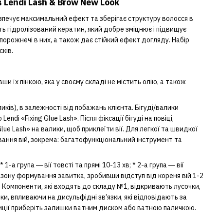
 Lendi Lash & Brow New Look
зпечує максимальний ефект та зберігає структуру волосся в
 гідролізований кератин, який добре зміцнює і підвищує
орожнечі в них, а також дає стійкий ефект догляду. Набір
ків.
и їх пінкою, яка у своєму складі не містить олію, а також
иків), в залежності від побажань клієнта. Бігуді/валики
di «Fixing Glue Lash». Після фіксації бігуді на повіці,
lue Lash» на валики, щоб приклеїти вії. Для легкої та швидкої
ання вій, зокрема: багатофункціональний інструмент та
-а група ― вії товсті та прямі 10-13 хв; * 2-а група ― вії
 зону формування завитка, зробивши відступ від кореня вій 1-2
й. Компоненти, які входять до складу №1, відкривають лусочки,
ки, впливаючи на дисульфідні зв’язки, які відповідають за
озиції приберіть залишки ватним диском або ватною паличкою.