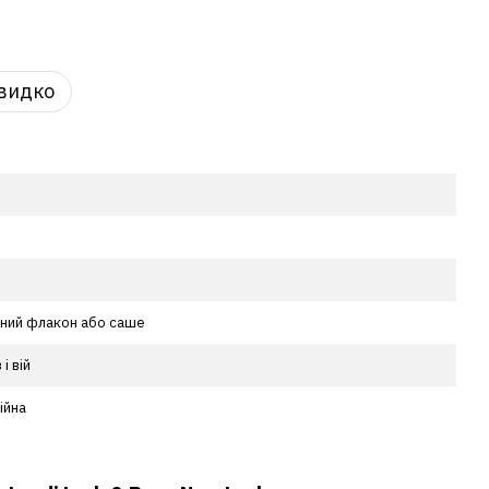
видко
ний флакон або саше
 і вій
ійна