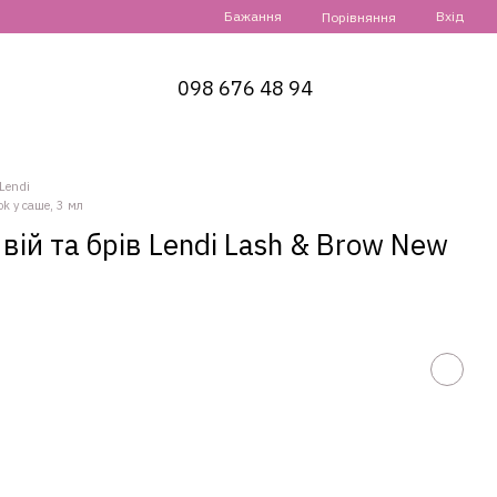
Бажання
Вхід
Порівняння
098 676 48 94
Lendi
k у саше, 3 мл
ій та брів Lendi Lash & Brow New