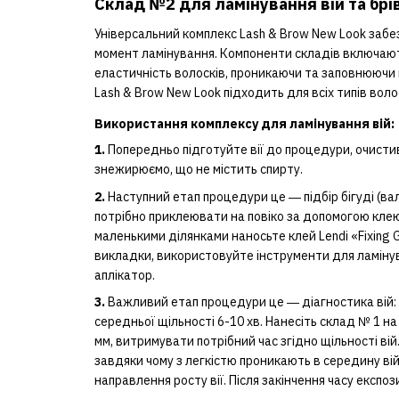
Склад №2 для ламінування вій та брів
Універсальний комплекс Lash & Brow New Look забе
момент ламінування. Компоненти складів включають
еластичність волосків, проникаючи та заповнюючи п
Lash & Brow New Look підходить для всіх типів волос
Використання комплексу для ламінування вій:
1.
Попередньо підготуйте вії до процедури, очистивш
знежирюємо, що не містить спирту.
2.
Наступний етап процедури це ― підбір бігуді (вал
потрібно приклеювати на повіко за допомогою клею Len
маленькими ділянками наносьте клей Lendi «Fixing G
викладки, використовуйте інструменти для ламінув
аплікатор.
3.
Важливий етап процедури це ― діагностика вій: * 1
середньої щільності 6-10 хв. Нанесіть склад № 1 на
мм, витримувати потрібний час згідно щільності ві
завдяки чому з легкістю проникають в середину вій
направлення росту вії. Після закінчення часу експ