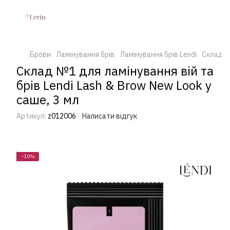
Брови
Ламінування брів
Ламінування брів Lendi
Склад №1
Склад №1 для ламінування вій та
брів Lendi Lash & Brow New Look у
саше, 3 мл
Артикул:
z012006
Написати відгук
−10%