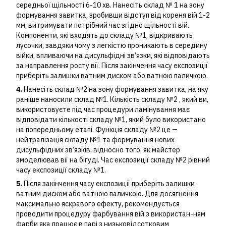
середньої щільності 6-10 хв. Нанесіть склад № 1 на зону
формування завитка, зробивши відступ від кореня вій 1-2
мм, витримувати потрібний час згідно щільності вій.
Компоненти, які входять до складу №1, відкривають
лусочки, завдяки чому з легкістю проникають в середину
війки, впливаючи на дисульфідні зв’язки, які відповідають
за направлення росту вії. Після закінчення часу експозиції
приберіть залишки ватним диском або ватною паличкою.
4.
Нанесіть склад №2 на зону формування завитка, на яку
раніше наносили склад №1. Кількість складу №2 , який ви,
використовуєте під час процедури ламінування має
відповідати кількості складу №1, який було використано
на попередньому етапі. Функція складу №2 це ―
нейтралізація складу №1 та формування нових
дисульфідних зв’язків, відносно того, як майстер
змоделював вії на бігуді. Час експозиції складу №2 рівний
часу експозиції складу №1.
5.
Після закінчення часу експозиції приберіть залишки
ватним диском або ватною паличкою. Для досягнення
максимально яскравого ефекту, рекомендується
проводити процедуру фарбування вій з використан-ням
фарби яка працює в парі з низьковідсотковим