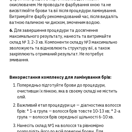
окислювачем. Не проводьте фарбування хною та не
висвітлюйте брови та вії після процедури ламінування.
Витримуйте фарбу рекомендований час, після видаліть
ватною паличкою чи диском, змоченим водою.
6.
Для завершення процедури та досягнення
максимального результату, нанесіть та витримайте
склад № 3, 2-3 хв. Компоненти складу №3 максимально
зволожують та відновлюють структуру вії, а також
закріплюють отриманий результат. Не потребує
змивання.
Використання комплексу для ламінування брів:
Попередньо підготуйте брови до процедури,
очистивши їх пінкою, яка в своєму складі не містить
олій.
Важливий етап процедури це ― діагностика волосся
брів: * 1-а група ― волосся брів товсте 10-13 хв; * 2-а
група ― волосся брів середньої щільності 6-10 хв.
Нанесіть склад №1 на волосся та рівномірно
розподіліть його по всій поверхні брови. Для