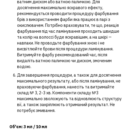
ватним диском або ватною паличкою. Для
досягнення максимально яскравого ефекту,
рекомендується проводити процедуру фарбування
брів з використанням фарби яка працює в парі з
окислювачем. Потрібно враховувати, те що, реакція
фарбування під час ламінування проходить швидше
та колір на волоссі буде яскравішим, а на шкірі ―
навпаки. Не проводьте фарбування хною і не
висвітлюйте брови після процедури ламінування.
Витримуйте фарбу рекомендований час, після
видаліть ватною паличкою чи диском, змоченим
водою.
Для завершення процедури, а також для досягнення
максимального результату, або після ламінування, не
враховуючи фарбування, нанесіть та витримайте
склад № 3, 2-3 хв. Компоненти складу №3
максимально зволожують та відновлюють структуру
вії, а також закріплюють отриманий результат. Не
потребує змивання.
Об'єм: 3 мл / 10 мл