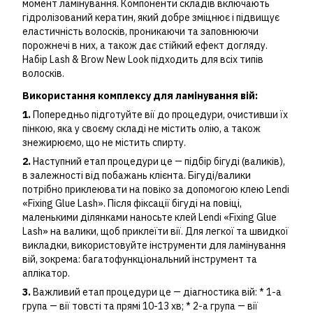
момент ламінування. Компоненти складів включають
гідролізований кератин, який добре зміцнює і підвищує
еластичність волосків, проникаючи та заповнюючи
порожнечі в них, а також дає стійкий ефект догляду.
Набір Lash & Brow New Look підходить для всіх типів
волосків.
Використання комплексу для ламінування вій:
1.
Попередньо підготуйте вії до процедури, очистивши їх
пінкою, яка у своєму складі не містить олію, а також
знежирюємо, що не містить спирту.
2.
Наступний етап процедури це ― підбір бігуді (валиків),
в залежності від побажань клієнта. Бігуді/валики
потрібно приклеювати на повіко за допомогою клею Lendi
«Fixing Glue Lash». Після фіксації бігуді на повіці,
маленькими ділянками наносьте клей Lendi «Fixing Glue
Lash» на валики, щоб приклеїти вії. Для легкої та швидкої
викладки, використовуйте інструменти для ламінування
вій, зокрема: багатофункціональний інструмент та
аплікатор.
3.
Важливий етап процедури це ― діагностика вій: * 1-а
група ― вії товсті та прямі 10-13 хв; * 2-а група ― вії