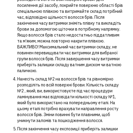
посилення дії засобу, покрийте поверхню області брів
спеціальною плівкою та витримайте склад потрібний
час, відповідно щільності волосся брів. Після
закінчення часу витримки зніміть плівку та викладіть
брови за допомогою щіточки в потрібному напрямку.
Якщо волосся брів стало недостатньо піддатливим
та м’яким, можна повторно накрити плівкою.
ВАЖЛИВО! Максимальний час витримки складу, не
повинен перевищувати час витримки для вибраної
групи волосся брів. Після завершення часу витримки
приберіть залишки складу ватним диском чи ватною
паличкою.
Нанесіть склад №2 на волосся брів та рівномірно
розподіліть по всій поверхні брови. Кількість складу
№2 , який, ви, використовуєте під час процедури
ламінування має відповідати кількості складу №1,
який було використано на попередньому етапі. На
цьому етапі потрібно врахувати направлення росту
волосся брів. Зміни повинні бути плавними, щоб
уникнути заломів та пошкодження волосся.
Після закінчення часу експозиції приберіть залишки