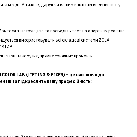
гається до 8 тижнів, даруючи вашим клієнтам впевненість у
мтеся з інструкцією та проведіть тест на алергічну реакцію.
ндується використовувати всі складові системи ZOLA
R LAB.
ці, захищеному від прямих сонячних променів.
OLOR LAB (LIFTING & FIXER) – це ваш шлях до
єнтів та підкреслить вашу професійність!