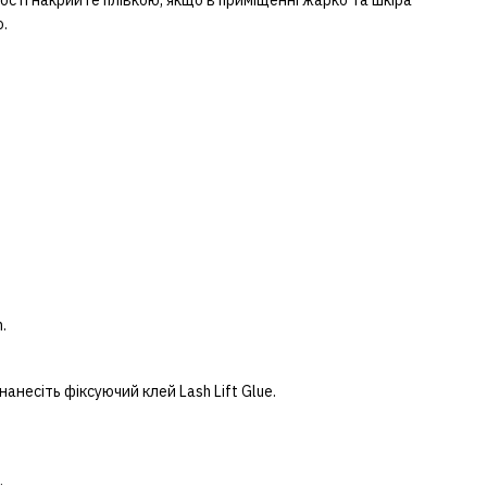
ості накрийте плівкою, якщо в приміщенні жарко та шкіра
.
.
несіть фіксуючий клей Lash Lift Glue.