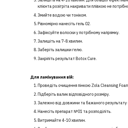
Залишіть на 4-10 хвилин. Для більшої ефективн
клієнта розігріта накривати плівкою не потрібно
Змийте водою чи тоніком.
Рівномірно нанесіть гель 02.
Зафіксуйте волоски у потрібному напрямку.
Залишіть на 7-8 хвилин.
Заберіть залишки гелю.
Закріпіть результат Botox Cure.
Для ламінування вій:
Проведіть очищення пінкою Zola Cleansing Foam
Підберіть валик відповідного розміру.
Залежно від довжини та бажаного результату на
Нанесіть препарат №01 та розподіліть.
Витримайте 4-10 хвилин.