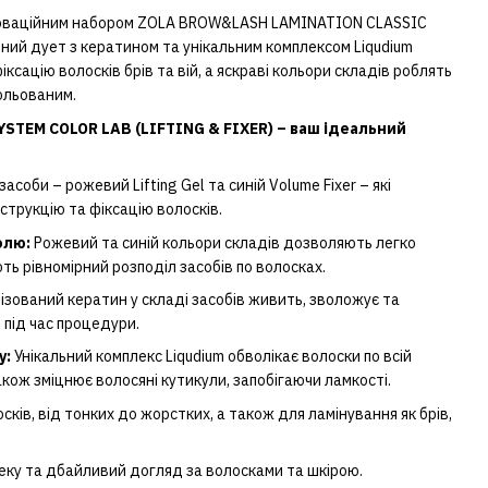
інноваційним набором ZOLA BROW&LASH LAMINATION CLASSIC
ний дует з кератином та унікальним комплексом Liqudium
сацію волосків брів та вій, а яскраві кольори складів роблять
ольованим.
TEM COLOR LAB (LIFTING & FIXER) – ваш ідеальний
асоби – рожевий Lifting Gel та синій Volume Fixer – які
струкцію та фіксацію волосків.
олю:
Рожевий та синій кольори складів дозволяють легко
ь рівномірний розподіл засобів по волосках.
ізований кератин у складі засобів живить, зволожує та
 під час процедури.
у:
Унікальний комплекс Liqudium обволікає волоски по всій
акож зміцнює волосяні кутикули, запобігаючи ламкості.
сків, від тонких до жорстких, а також для ламінування як брів,
еку та дбайливий догляд за волосками та шкірою.