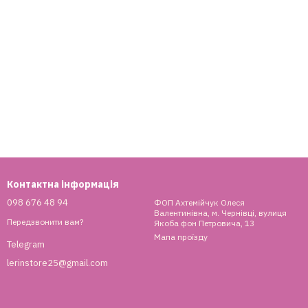
Контактна інформація
098 676 48 94
ФОП Ахтемійчук Олеся
Валентинівна, м. Чернівці, вулиця
Передзвонити вам?
Якоба фон Петровича, 13
Мапа проїзду
Telegram
lerinstore25@gmail.com