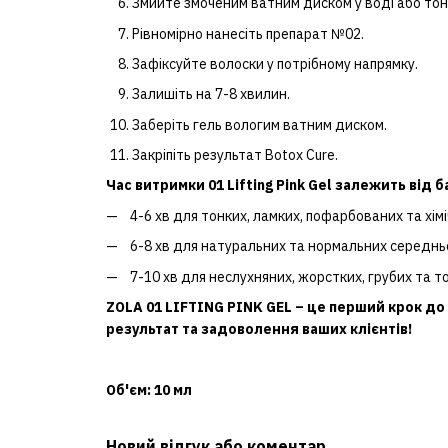
Змийте змоченим ватним диском у воді або тоні
Рівномірно нанесіть препарат №02.
Зафіксуйте волоски у потрібному напрямку.
Залишіть на 7-8 хвилин.
Заберіть гель вологим ватним диском.
Закріпіть результат Botox Cure.
Час витримки 01 Lifting Pink Gel залежить від б
4-6 хв для тонких, ламких, пофарбованих та хі
6-8 хв для натуральних та нормальних середнь
7-10 хв для неслухняних, жорстких, грубих та т
ZOLA 01 LIFTING PINK GEL – це перший крок до
результат та задоволення ваших клієнтів!
Об'єм: 10 мл
Новий відгук або коментар