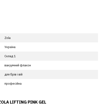
Zola
Україна
Склад 1
вакуумний флакон
для брів і вій
професійна
ZOLA LIFTING PINK GEL