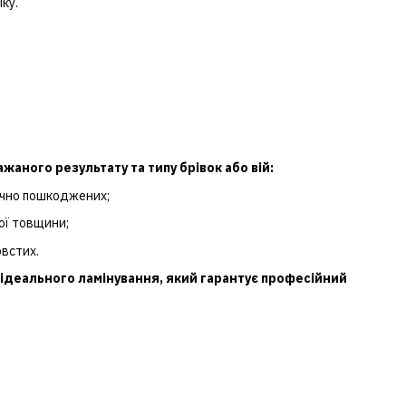
ку.
ажаного результату та типу брівок або вій:
мічно пошкоджених;
ої товщини;
овстих.
 ідеального ламінування, який гарантує професійний