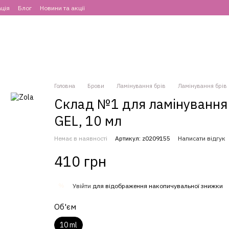
ція
Блог
Новини та акції
Головна
Брови
Ламінування брів
Ламінування брів 
Склад №1 для ламінування б
GEL, 10 мл
Немає в наявності
Артикул: z0209155
Написати відгук
410 грн
%
Увійти
для відображення накопичувальної знижки
Об'єм
10 ml