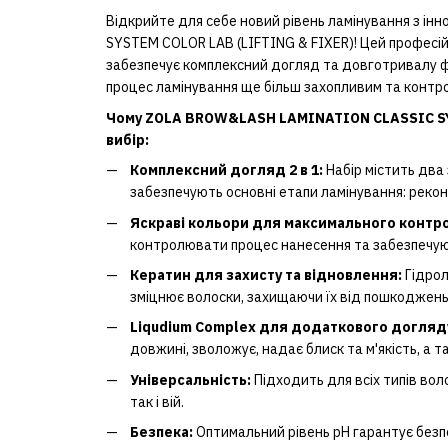
Відкрийте для себе новий рівень ламінування з 
SYSTEM COLOR LAB (LIFTING & FIXER)! Цей професій
забезпечує комплексний догляд та довготривалу фік
процес ламінування ще більш захопливим та контр
Чому ZOLA BROW&LASH LAMINATION CLASSIC SYS
вибір:
Комплексний догляд 2 в 1:
Набір містить два з
забезпечують основні етапи ламінування: рекон
Яскраві кольори для максимального контр
контролювати процес нанесення та забезпечуют
Кератин для захисту та відновлення:
Гідрол
зміцнює волоски, захищаючи їх від пошкоджень
Liqudium Complex для додаткового догляд
довжині, зволожує, надає блиск та м'якість, а т
Універсальність:
Підходить для всіх типів воло
так і вій.
Безпека:
Оптимальний рівень pH гарантує безп