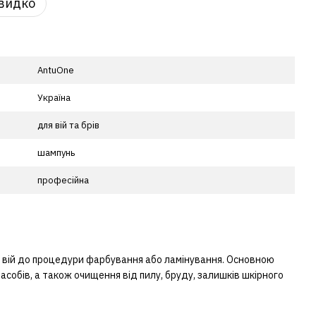
видко
AntuOne
Україна
для вій та брів
шампунь
професійна
та вій до процедури фарбування або ламінування. Основною
собів, а також очищення від пилу, бруду, залишків шкірного