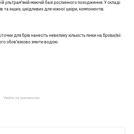
їй ультрам'якій миючій базі рослинного походження. У складі
ів та інших, шкідливих для ніжної шкіри, компонентів.
точки для брів нанесіть невелику кількість пінки на брови/вії.
цього обов'язково змити водою.
Увійти за допомогою