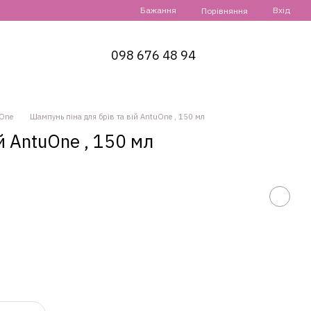
Бажання
Вхід
Порівняння
098 676 48 94
One
Шампунь піна для брів та вій AntuOne , 150 мл
й AntuOne , 150 мл