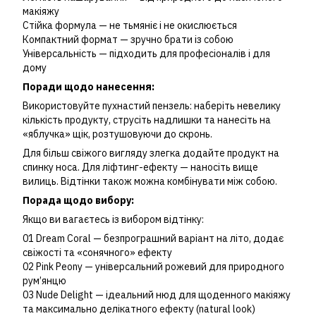
макіяжу
Стійка формула — не тьмяніє і не окислюється
Компактний формат — зручно брати із собою
Універсальність — підходить для професіоналів і для
дому
Поради щодо нанесення:
Використовуйте пухнастий пензель: наберіть невелику
кількість продукту, струсіть надлишки та нанесіть на
«яблучка» щік, розтушовуючи до скронь.
Для більш свіжого вигляду злегка додайте продукт на
спинку носа. Для ліфтинг-ефекту — наносіть вище
вилиць. Відтінки також можна комбінувати між собою.
Порада щодо вибору:
Якщо ви вагаєтесь із вибором відтінку:
01 Dream Coral — безпрограшний варіант на літо, додає
свіжості та «сонячного» ефекту
02 Pink Peony — універсальний рожевий для природного
рум’янцю
03 Nude Delight — ідеальний нюд для щоденного макіяжу
та максимально делікатного ефекту (natural look)