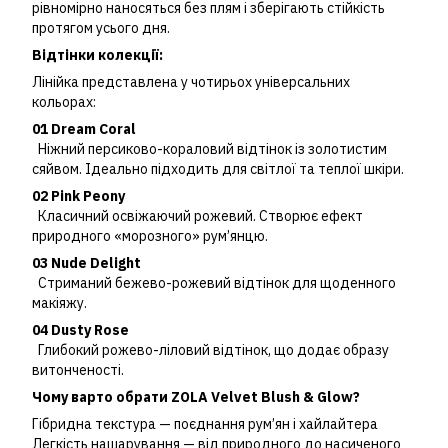
рівномірно наносяться без плям і зберігають стійкість
протягом усього дня.
Відтінки колекції:
Лінійка представлена у чотирьох універсальних
кольорах:
01 Dream Coral
Ніжний персиково-кораловий відтінок із золотистим
сяйвом. Ідеально підходить для світлої та теплої шкіри.
02 Pink Peony
Класичний освіжаючий рожевий. Створює ефект
природного «морозного» рум’янцю.
03 Nude Delight
Стриманий бежево-рожевий відтінок для щоденного
макіяжу.
04 Dusty Rose
Глибокий рожево-ліловий відтінок, що додає образу
витонченості.
Чому варто обрати ZOLA Velvet Blush & Glow?
Гібридна текстура — поєднання рум’ян і хайлайтера
Легкість нашарування — від природного до насиченого