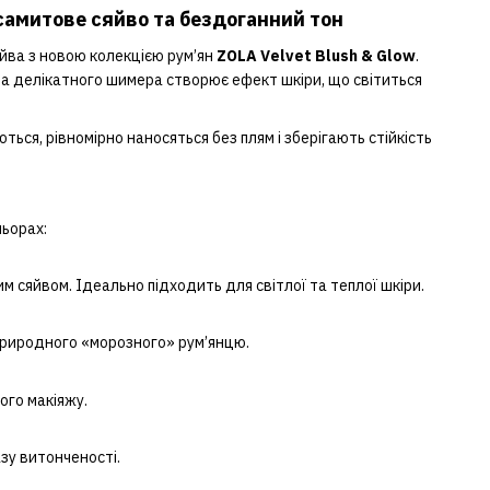
ксамитове сяйво та бездоганний тон
йва з новою колекцією рум’ян
ZOLA Velvet Blush & Glow
.
та делікатного шимера створює ефект шкіри, що світиться
ься, рівномірно наносяться без плям і зберігають стійкість
льорах:
 сяйвом. Ідеально підходить для світлої та теплої шкіри.
риродного «морозного» рум’янцю.
го макіяжу.
зу витонченості.