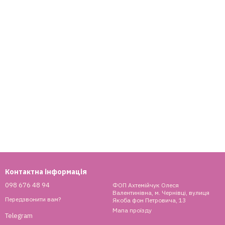
Контактна інформація
098 676 48 94
ФОП Ахтемійчук Олеся
Валентинівна, м. Чернівці, вулиця
Передзвонити вам?
Якоба фон Петровича, 13
Мапа проїзду
Telegram