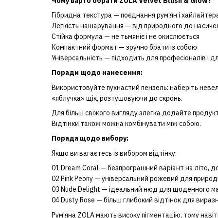
Чому варто обрати ZOLA Velvet Blush & Glow?
Гібридна текстура — поєднання рум’ян і хайлайтер
Легкість нашарування — від природного до насиче
Стійка формула — не тьмяніє і не окислюється
Компактний формат — зручно брати із собою
Універсальність — підходить для професіоналів і д
Поради щодо нанесення:
Використовуйте пухнастий пензель: наберіть невели
«яблучка» щік, розтушовуючи до скронь.
Для більш свіжого вигляду злегка додайте продукт
Відтінки також можна комбінувати між собою.
Порада щодо вибору:
Якщо ви вагаєтесь із вибором відтінку:
01 Dream Coral — безпрограшний варіант на літо, д
02 Pink Peony — універсальний рожевий для приро
03 Nude Delight — ідеальний нюд для щоденного ма
04 Dusty Rose — більш глибокий відтінок для виразн
Рум’яна ZOLA мають високу пігментацію, тому навіт