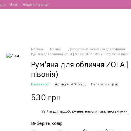
ція
Блог
Новини та акції
Головна
Макіяж
Декоративна косметика для обличчя
Рум'яна для обличчя ZOLA | 03 COOL PEONY (Прохолодна півоні
Рум'яна для обличчя ZOLA 
півонія)
В наявності
Артикул: z0209255
Написати відгук
530 грн
%
Увійти
для відображення накопичувальної знижки
Виберіть колір