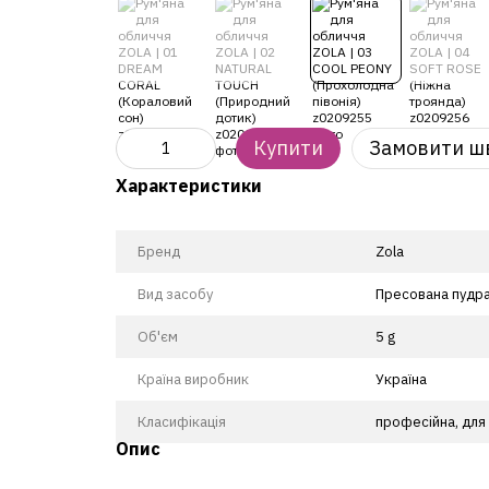
Купити
Замовити ш
Характеристики
Бренд
Zola
Вид засобу
Пресована пудр
Об'єм
5 g
Країна виробник
Україна
Класифікація
професійна, для
Опис