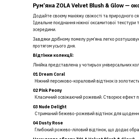
Рум’яна ZOLA Velvet Blush & Glow — о
Додайте своєму макіяжу свіжості та природного ся
Ідеальне поєднання ніжної оксамитової текстури 
зсередини.
Завдяки дрібному помелу рум’яна легко розтушовуют
протягом усього дня.
Відтінки колекції:
Лінійка представлена у чотирьох універсальних ко
01 Dream Coral
Ніжний персиково-кораловий відтінок із золотистим
02 Pink Peony
Класичний освіжаючий рожевий. Створює ефект п
03 Nude Delight
Стриманий бежево-рожевий відтінок для щоденно
04 Dusty Rose
Глибокий рожево-ліловий відтінок, що додає обра