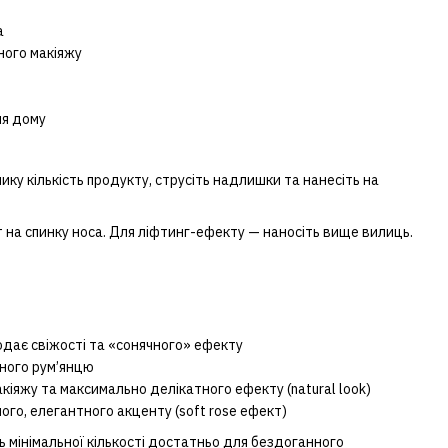
а
ного макіяжу
ля дому
ку кількість продукту, струсіть надлишки та нанесіть на
 на спинку носа. Для ліфтинг-ефекту — наносіть вище вилиць.
одає свіжості та «сонячного» ефекту
дного рум’янцю
кіяжу та максимально делікатного ефекту (natural look)
ого, елегантного акценту (soft rose ефект)
ь мінімальної кількості достатньо для бездоганного