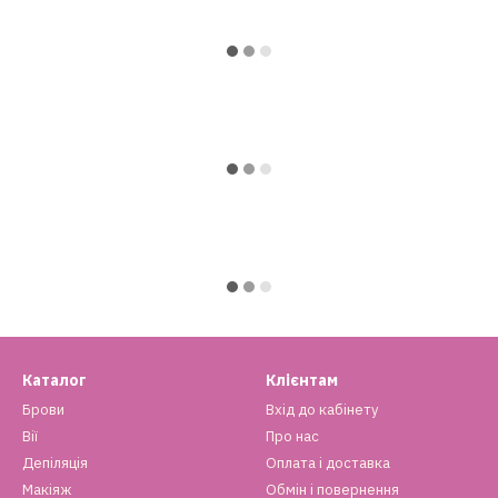
Каталог
Клієнтам
Брови
Вхід до кабінету
Вії
Про нас
Депіляція
Оплата і доставка
Макіяж
Обмін і повернення