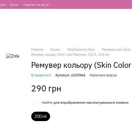
ція
Блог
Новини та акції
Головна
Брови
Фарбування брів
Ремувери для брів
Ремувер кольору (Skin Color Remover) ZOLA, 200 мл
Ремувер кольору (Skin Colo
В наявності
Артикул: z020964
Написати відгук
290 грн
%
Увійти
для відображення накопичувальної знижки
200 ml