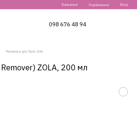
Бажання
Вхід
Порівняння
098 676 48 94
Ремувери для брів Zola
r Remover) ZOLA, 200 мл