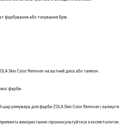
ат фарбування або тонування брів
в
OLA Skin Color Remover на ватний диск або тампон.
ової фарби.
 шар ремувера для фарби ZOLA Skin Color Remover і залиште
рипиніть використання і проконсультуйтеся з косметологом.