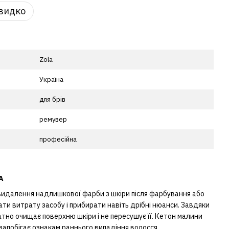
видко
Zola
Україна
для брів
ремувер
професійна
A
 видалення надлишкової фарби з шкіри після фарбування або
ти витрату засобу і прибирати навіть дрібні нюанси. Завдяки
тно очищає поверхню шкіри і не пересушує її. Кетон малини
 запобігає ознакам раннього випадіння волосся.