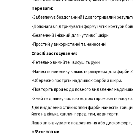
Переваги:
-Забезпечує бездоганний і довготривалий результ
-Допомагає підтримувати форму і чіткі контури брі
-Безпечний і ніжний для чутливої шкіри
-Простий у використанні та нанесенні
Спосіб застосування:
-Ретельно вимийте і висушіть руки.
-Нанесіть невелику кількість ремувера для фарби Z
-Обережно протріть надлишок фарби з шкіри.
-Повторіть процес до повного видалення надлишк
-Змийте ділянку чистою водою і промокніть насухо.
Для видалення стійких плям фарби нанесіть товщий
його на кілька хвилин перед тим, як витерти.
Якщо ви відчуваєте подразнення або дискомфорт, п
Об'єм: 200 мл.