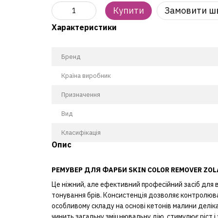
Купити
Замовити ш
Характеристики
Бренд
Країна виробник
Призначення
Вид
Класифікація
Опис
РЕМУВЕР ДЛЯ ФАРБИ SKIN COLOR REMOVER ZOL
Це ніжний, але ефективний професійний засіб для
тонування брів. Консистенція дозволяє контролюва
особливому складу на основі кетонів малини деліка
чинить загальну зміцнювальну дію, стимулює ріст і