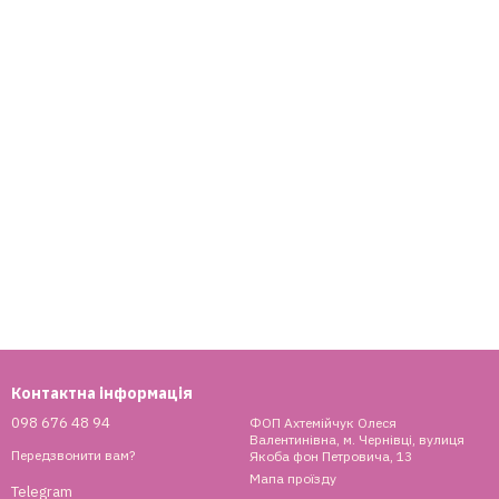
Контактна інформація
098 676 48 94
ФОП Ахтемійчук Олеся
Валентинівна, м. Чернівці, вулиця
Передзвонити вам?
Якоба фон Петровича, 13
Мапа проїзду
Telegram