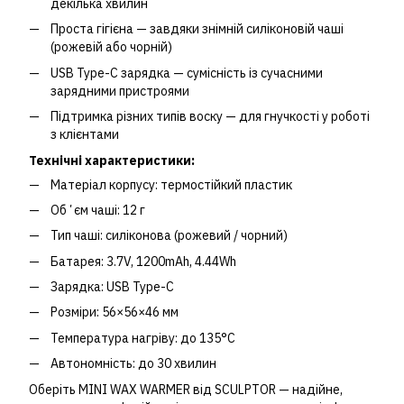
декілька хвилин
Проста гігієна — завдяки знімній силіконовій чаші
(рожевій або чорній)
USB Type-C зарядка — сумісність із сучасними
зарядними пристроями
Підтримка різних типів воску — для гнучкості у роботі
з клієнтами
Технічні характеристики:
Матеріал корпусу: термостійкий пластик
Обʼєм чаші: 12 г
Тип чаші: силіконова (рожевий / чорний)
Батарея: 3.7V, 1200mAh, 4.44Wh
Зарядка: USB Type-C
Розміри: 56×56×46 мм
Температура нагріву: до 135°C
Автономність: до 30 хвилин
Оберіть MINI WAX WARMER від SCULPTOR — надійне,