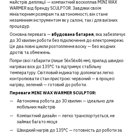
майстрів депіляції — компактний воскоплав MINI WAX
WARMER від бренду SCULPTOR. Завдяки своїм
мініатюрним розмірам та автономності, він стане
незамінним інструментом як у салоні, так і для виїзних
процедур.
Основна перевага —
вбудована батарея
, яка забезпечує
до 30 хвилин роботи без підключення до електромережі.
Це два повні цикли розтоплення воску — без жодних
дротів та обмежень.
Попри свої габарити (лише 56x56x46 мм), прилад швидко
нагріває віск до 135°C та підтримує стабільну
температуру. Світловий індикатор допомагає легко
контролювати стан пристрою: червоний — в процесі
нагріву, зелений — готовий до роботи.
Переваги MINI WAX WARMER SCULPTOR:
Автономна робота до 30 хвилин — ідеально для
мобільних майстрів
Компактний дизайн — легко транспортується, не
займає багато місця
Швидкий нагрів до 135°C — готовність до роботи за