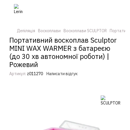
Депіляція
Воскоплави
Воскоплави SCULPTOR
Портативн
Портативний воскоплав Sculptor
MINI WAX WARMER з батареєю
(до 30 хв автономної роботи) |
Рожевий
Артикул:
z011270
Написати відгук