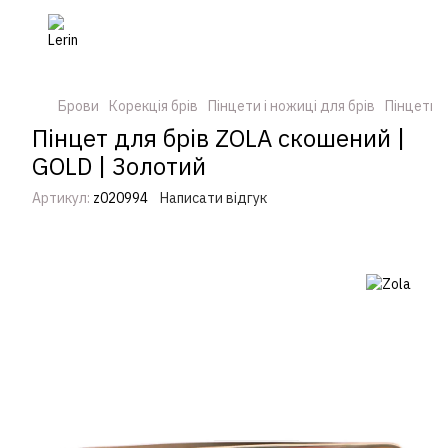
Брови
Корекція брів
Пінцети і ножиці для брів
Пінцети і
Пінцет для брів ZOLA скошений |
GOLD | Золотий
Артикул:
z020994
Написати відгук