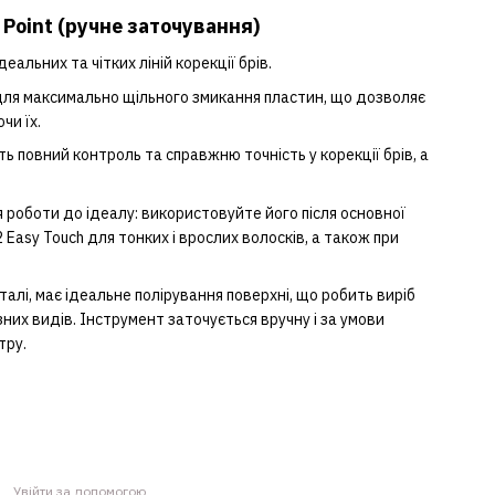
 Point (ручне заточування)
еальних та чітких ліній корекції брів.
і для максимально щільного змикання пластин, що дозволяє
чи їх.
ь повний контроль та справжню точність у корекції брів, а
 роботи до ідеалу: використовуйте його після основної
Easy Touch для тонких і врослих волосків, а також при
талі, має ідеальне полірування поверхні, що робить виріб
зних видів. Інструмент заточується вручну і за умови
тру.
Увійти за допомогою