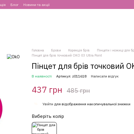
ція
Блог
Новини та акції
Головна
Брови
Корекція брів
Пінцети і ножиці для б
Пінцет для брів точковий OKO 03 Ultra Point
Пінцет для брів точковий OK
В наявності
Артикул: z011618
Написати відгук
437 грн
485 грн
%
Увійти
для відображення накопичувальної знижки
Виберіть колір