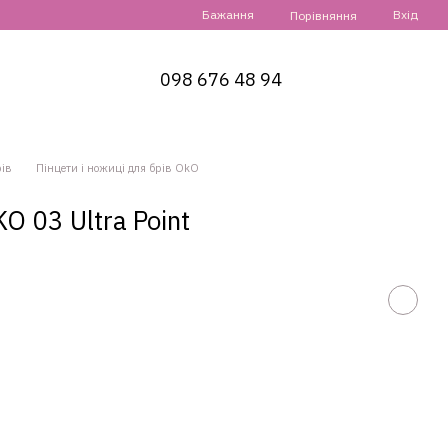
Бажання
Вхід
Порівняння
098 676 48 94
рів
Пінцети і ножиці для брів OkO
O 03 Ultra Point