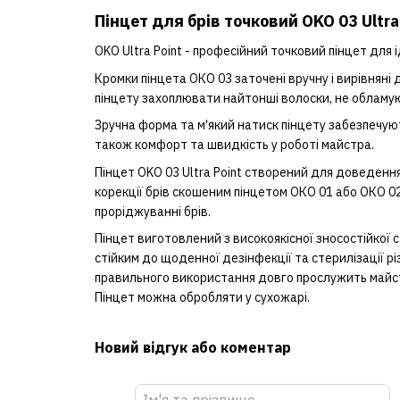
Пінцет для брів точковий OKO 03 Ultra
OKO Ultra Point - професійний точковий пінцет для ід
Кромки пінцета ОКО 03 заточені вручну і вирівнян
пінцету захоплювати найтонші волоски, не обламую
Зручна форма та м'який натиск пінцету забезпечуют
також комфорт та швидкість у роботі майстра.
Пінцет OKO 03 Ultra Point створений для доведення
корекції брів скошеним пінцетом ОКО 01 або ОКО 02 
проріджуванні брів.
Пінцет виготовлений з високоякісної зносостійкої с
стійким до щоденної дезінфекції та стерилізації рі
правильного використання довго прослужить майс
Пінцет можна обробляти у сухожарі.
Новий відгук або коментар