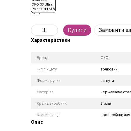
Купити
Замовити ш
Характеристики
Бренд
OkO
Тип пінцету
точковий
Форма ручки
вигнута
Матеріал
нержавіюча стал
Країна виробник
Італія
Класифікація
професійна; для
Опис