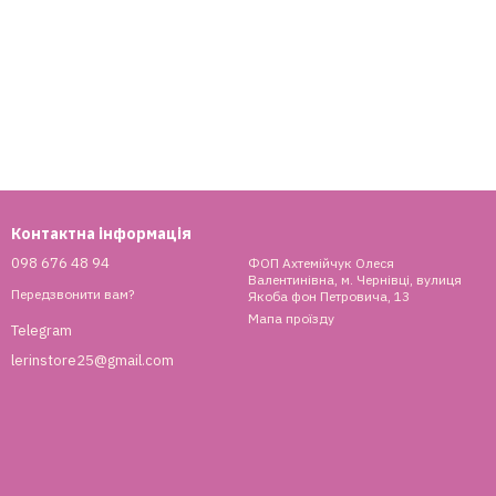
Контактна інформація
098 676 48 94
ФОП Ахтемійчук Олеся
Валентинівна, м. Чернівці, вулиця
Передзвонити вам?
Якоба фон Петровича, 13
Мапа проїзду
Telegram
lerinstore25@gmail.com