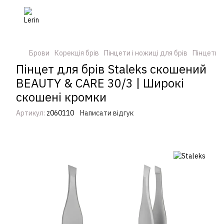
Брови
Корекція брів
Пінцети і ножиці для брів
Пінцети і
Пінцет для брів Staleks скошений
BEAUTY & CARE 30/3 | Широкі
скошені кромки
Артикул:
z060110
Написати відгук