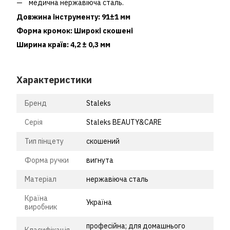
медична нержавіюча сталь.
Довжина інструменту: 91±1 мм
Форма кромок: Широкі скошені
Ширина країв: 4,2 ± 0,3 мм
Характеристики
Бренд
Staleks
Серія
Staleks BEAUTY&CARE
Тип пінцету
скошений
Форма ручки
вигнута
Матеріал
нержавіюча сталь
Країна
Україна
виробник
професійна; для домашнього