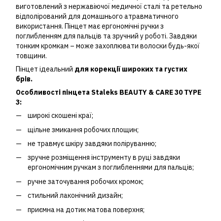
виготовлений з нержавіючої медичної сталі та ретельно
відполірований для домашнього атравматичного
використання. Пінцет має ергономічні ручки з
поглибленням для пальців та зручний у роботі. Завдяки
тонким кромкам – може захоплювати волоски будь-якої
товщини.
Пінцет ідеальний
для корекції широких та густих
брів.
Особливості пінцета Staleks BEAUTY & CARE 30 TYPE
3:
широкі скошені краї;
щільне змикання робочих площин;
не травмує шкіру завдяки поліруванню;
зручне розміщення інструменту в руці завдяки
ергономічним ручкам з поглибленнями для пальців;
ручне заточування робочих кромок;
стильний лаконічний дизайн;
приємна на дотик матова поверхня;