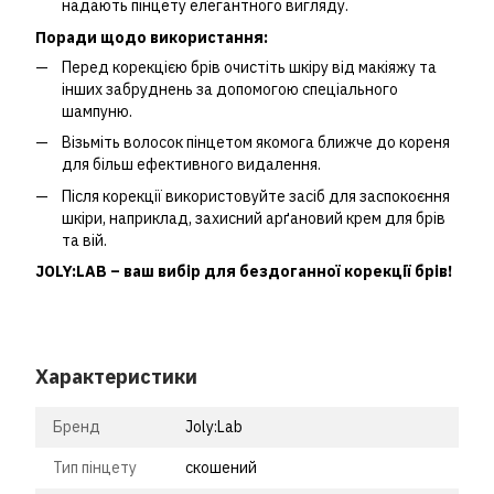
надають пінцету елегантного вигляду.
Поради щодо використання:
Перед корекцією брів очистіть шкіру від макіяжу та
інших забруднень за допомогою спеціального
шампуню.
Візьміть волосок пінцетом якомога ближче до кореня
для більш ефективного видалення.
Після корекції використовуйте засіб для заспокоєння
шкіри, наприклад, захисний арґановий крем для брів
та вій.
JOLY:LAB – ваш вибір для бездоганної корекції брів!
Характеристики
Бренд
Joly:Lab
Тип пінцету
скошений