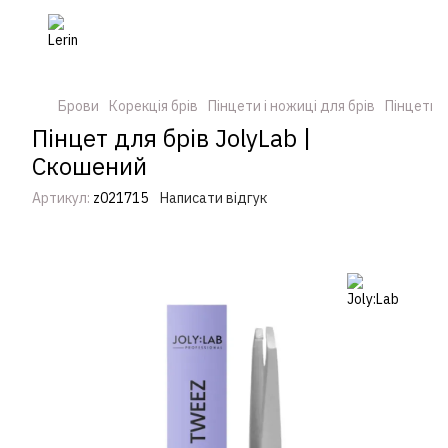
Брови
Корекція брів
Пінцети і ножиці для брів
Пінцети і
Пінцет для брів JolyLab |
Скошений
Артикул:
z021715
Написати відгук