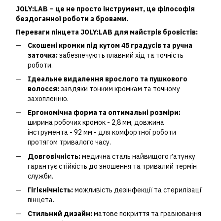
JOLY:LAB – це не просто інструмент, це філософія
бездоганної роботи з бровами.
Переваги пінцета JOLY:LAB для майстрів бровістів:
Скошені кромки під кутом 45 градусів та ручна
заточка:
забезпечують плавний хід та точність
роботи.
Ідеальне видалення врослого та пушкового
волосся:
завдяки тонким кромкам та точному
захопленню.
Ергономічна форма та оптимальні розміри:
ширина робочих кромок - 2,8 мм, довжина
інструмента - 92 мм - для комфортної роботи
протягом тривалого часу.
Довговічність:
медична сталь найвищого ґатунку
гарантує стійкість до зношення та тривалий термін
служби.
Гігієнічність:
можливість дезінфекції та стерилізації
пінцета.
Стильний дизайн:
матове покриття та гравіювання