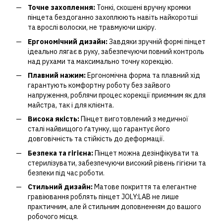
Точне захоплення:
Тонкі, скошені вручну кромки
пінцета бездоганно захоплюють навіть найкоротші
та врослі волоски, не травмуючи шкіру.
Ергономічний дизайн:
Завдяки зручній формі пінцет
ідеально лягає в руку, забезпечуючи повний контроль
над рухами та максимально точну корекцію.
Плавний нажим:
Ергономічна форма та плавний хід
гарантують комфортну роботу без зайвого
напруження, роблячи процес корекції приємним як для
майстра, так і для клієнта.
Висока якість:
Пінцет виготовлений з медичної
сталі найвищого ґатунку, що гарантує його
довговічність та стійкість до деформації.
Безпека та гігієна:
Пінцет можна дезінфікувати та
стерилізувати, забезпечуючи високий рівень гігієни та
безпеки під час роботи.
Стильний дизайн:
Матове покриття та елегантне
гравіювання роблять пінцет JOLY:LAB не лише
практичним, але й стильним доповненням до вашого
робочого місця.