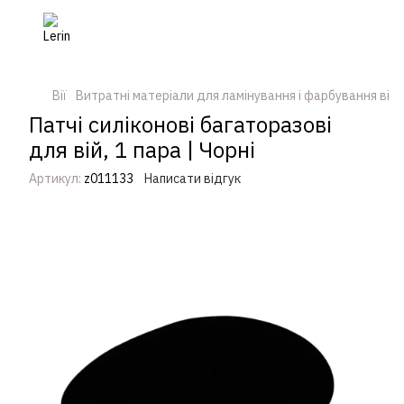
Вії
Витратні матеріали для ламінування і фарбування вій
Патчі силіконові багаторазові
для вій, 1 пара | Чорні
Артикул:
z011133
Написати відгук