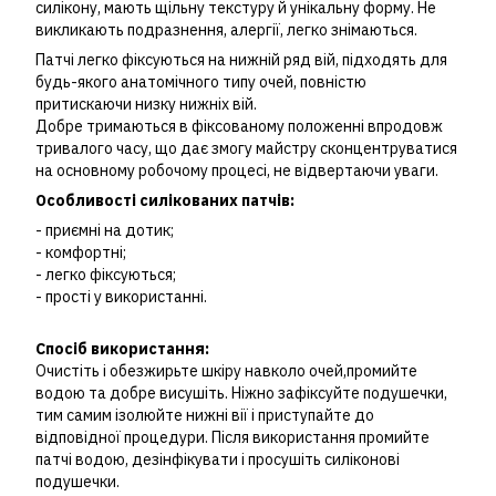
силікону, мають щільну текстуру й унікальну форму. Не
викликають подразнення, алергії, легко знімаються.
Патчі легко фіксуються на нижній ряд вій, підходять для
будь-якого анатомічного типу очей, повністю
притискаючи низку нижніх вій.
Добре тримаються в фіксованому положенні впродовж
тривалого часу, що дає змогу майстру сконцентруватися
на основному робочому процесі, не відвертаючи уваги.
Особливості силікованих патчів:
- приємні на дотик;
- комфортні;
- легко фіксуються;
- прості у використанні.
Спосіб використання:
Очистіть і обезжирьте шкіру навколо очей,промийте
водою та добре висушіть. Ніжно зафіксуйте подушечки,
тим самим ізолюйте нижні вії і приступайте до
відповідної процедури. Після використання промийте
патчі водою, дезінфікувати і просушіть силіконові
подушечки.