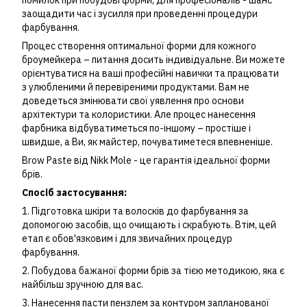
помилок при побудові форми, для професіоналів - шанс
заощадити час і зусилля при проведенні процедури
фарбування.
Процес створення оптимальної форми для кожного
броумейкера – питання досить індивідуальне. Ви можете
орієнтуватися на ваші професійні навички та працювати
з улюбленими й перевіреними продуктами. Вам не
доведеться змінювати свої уявлення про основи
архітектури та колористики. Але процес нанесення
фарбника відбуватиметься по-іншому – простіше і
швидше, а Ви, як майстер, почуватиметеся впевненіше.
Brow Paste від Nikk Mole - це гарантія ідеальної форми
брів.
Спосіб застосування:
1. Підготовка шкіри та волосків до фарбування за
допомогою засобів, що очищають і скрабують. Втім, цей
етап є обов'язковим і для звичайних процедур
фарбування.
2. Побудова бажаної форми брів за тією методикою, яка є
найбільш зручною для вас.
3. Нанесення пасти пензлем за контуром запланованої