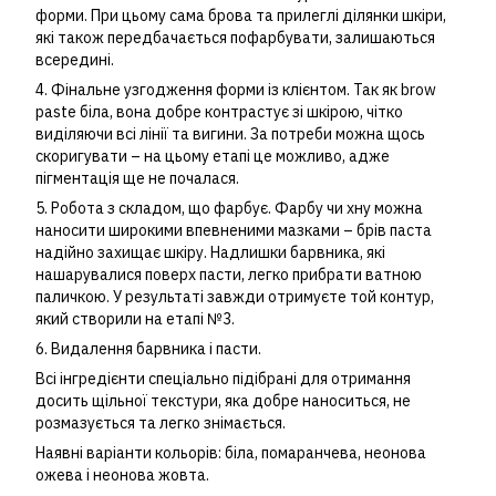
форми. При цьому сама брова та прилеглі ділянки шкіри,
які також передбачається пофарбувати, залишаються
всередині.
4. Фінальне узгодження форми із клієнтом. Так як brow
paste біла, вона добре контрастує зі шкірою, чітко
виділяючи всі лінії та вигини. За потреби можна щось
скоригувати – на цьому етапі це можливо, адже
пігментація ще не почалася.
5. Робота з складом, що фарбує. Фарбу чи хну можна
наносити широкими впевненими мазками – брів паста
надійно захищає шкіру. Надлишки барвника, які
нашарувалися поверх пасти, легко прибрати ватною
паличкою. У результаті завжди отримуєте той контур,
який створили на етапі №3.
6. Видалення барвника і пасти.
Всі інгредієнти спеціально підібрані для отримання
досить щільної текстури, яка добре наноситься, не
розмазується та легко знімається.
Наявні варіанти кольорів: біла, помаранчева, неонова
ожева і неонова жовта.