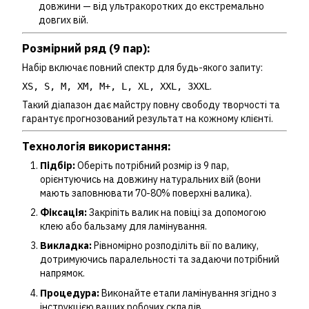
довжини — від ультракоротких до екстремально
довгих вій.
Розмірний ряд (9 пар):
Набір включає повний спектр для будь-якого запиту:
.
XS, S, M, XM, M+, L, XL, XXL, 3XXL
Такий діапазон дає майстру повну свободу творчості та
гарантує прогнозований результат на кожному клієнті.
Технологія використання:
Підбір:
Оберіть потрібний розмір із 9 пар,
орієнтуючись на довжину натуральних вій (вони
мають заповнювати 70-80% поверхні валика).
Фіксація:
Закріпіть валик на повіці за допомогою
клею або бальзаму для ламінування.
Викладка:
Рівномірно розподіліть вії по валику,
дотримуючись паралельності та задаючи потрібний
напрямок.
Процедура:
Виконайте етапи ламінування згідно з
інструкцією ваших робочих складів.