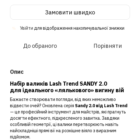
Замовити швидко
Увійти
для відображення накопичувальної знижки
%
До обраного
Порівняти
Опис
Набір валиків Lash Trend SANDY 2.0
для
ідеального «лялькового» вигину вій
Бажаєте створювати погляди, від яких неможливо
відвести очей? Оновлена серія
Sandy 2.0 від Lash Trend
— це професійний інструмент для майстрів, які прагнуть
досягти ефектного, підкресленого завитка. Завдяки
особливій геометрії, ці валики перетворюють навіть
найскладніші прямі вії на розкішне віяло з виразним
підйомом.