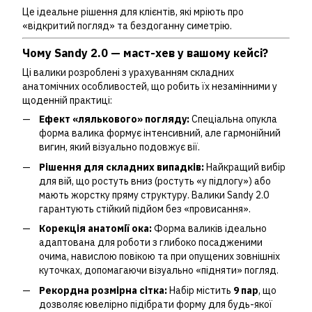
Це ідеальне рішення для клієнтів, які мріють про
«відкритий погляд» та бездоганну симетрію.
Чому Sandy 2.0 — маст-хев у вашому кейсі?
Ці валики розроблені з урахуванням складних
анатомічних особливостей, що робить їх незамінними у
щоденній практиці:
Ефект «лялькового» погляду:
Спеціальна опукла
форма валика формує інтенсивний, але гармонійний
вигин, який візуально подовжує вії.
Рішення для складних випадків:
Найкращий вибір
для вій, що ростуть вниз (ростуть «у підлогу») або
мають жорстку пряму структуру. Валики Sandy 2.0
гарантують стійкий підйом без «провисання».
Корекція анатомії ока:
Форма валиків ідеально
адаптована для роботи з глибоко посадженими
очима, навислою повікою та при опущених зовнішніх
куточках, допомагаючи візуально «підняти» погляд.
Рекордна розмірна сітка:
Набір містить
9 пар
, що
дозволяє ювелірно підібрати форму для будь-якої