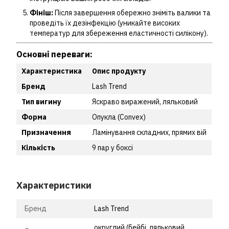
Фініш:
Після завершення обережно зніміть валики та
проведіть їх дезінфекцію (уникайте високих
температур для збереження еластичності силікону).
Основні переваги:
Характеристика
Опис продукту
Бренд
Lash Trend
Тип вигину
Яскраво виражений, ляльковий
Форма
Опукла (Convex)
Призначення
Ламінування складних, прямих вій
Кількість
9 пар у боксі
Характеристики
Бренд
Lash Trend
округлий (бейбі, ляльковий