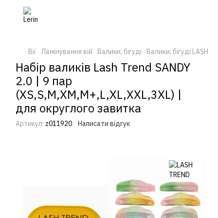
Вії
Ламінування вій
Валики, бігуді
Валики, бігуді LASH T
Набір валиків Lash Trend SANDY
2.0 | 9 пар
(XS,S,M,XM,M+,L,XL,XXL,3XL) |
для округлого завитка
Артикул:
z011920
Написати відгук