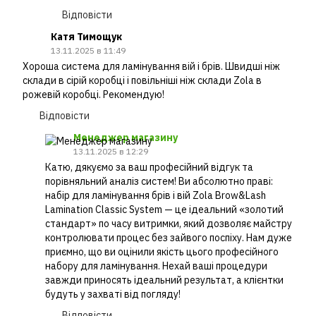
Відповісти
Катя Тимощук
13.11.2025 в 11:49
Хороша система для ламінування вій і брів. Швидші ніж
склади в сірій коробці і повільніші ніж склади Zola в
рожевій коробці. Рекомендую!
Відповісти
Менеджер магазину
13.11.2025 в 12:29
Катю, дякуємо за ваш професійний відгук та
порівняльний аналіз систем! Ви абсолютно праві:
набір для ламінування брів і вій Zola Brow&Lash
Lamination Classic System — це ідеальний «золотий
стандарт» по часу витримки, який дозволяє майстру
контролювати процес без зайвого поспіху. Нам дуже
приємно, що ви оцінили якість цього професійного
набору для ламінування. Нехай ваші процедури
завжди приносять ідеальний результат, а клієнтки
будуть у захваті від погляду!
Відповісти