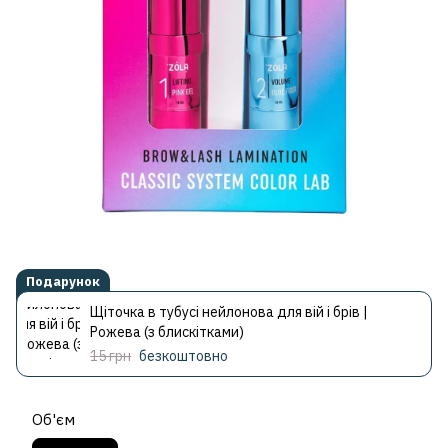
Подарунок
Щіточка в тубусі нейлонова для вій і брів |
Рожева (з блискітками)
15 грн
безкоштовно
Об'єм