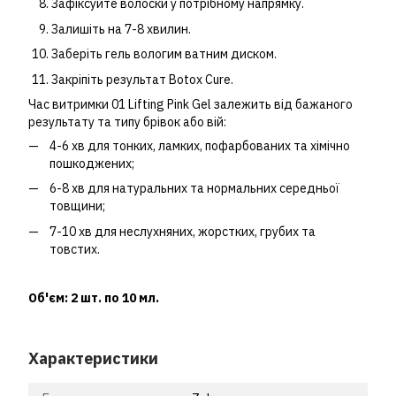
Зафіксуйте волоски у потрібному напрямку.
Залишіть на 7-8 хвилин.
Заберіть гель вологим ватним диском.
Закріпіть результат Botox Cure.
Час витримки 01 Lifting Pink Gel залежить від бажаного
результату та типу брівок або вій:
4-6 хв для тонких, ламких, пофарбованих та хімічно
пошкоджених;
6-8 хв для натуральних та нормальних середньої
товщини;
7-10 хв для неслухняних, жорстких, грубих та
товстих.
Об'єм: 2 шт. по 10 мл.
Характеристики