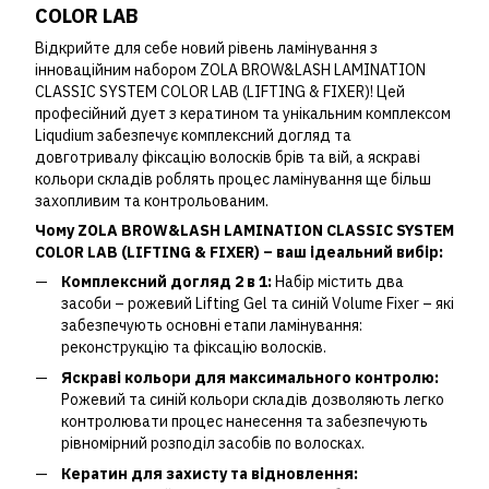
COLOR LAB
Відкрийте для себе новий рівень ламінування з
інноваційним набором ZOLA BROW&LASH LAMINATION
CLASSIC SYSTEM COLOR LAB (LIFTING & FIXER)! Цей
професійний дует з кератином та унікальним комплексом
Liqudium забезпечує комплексний догляд та
довготривалу фіксацію волосків брів та вій, а яскраві
кольори складів роблять процес ламінування ще більш
захопливим та контрольованим.
Чому ZOLA BROW&LASH LAMINATION CLASSIC SYSTEM
COLOR LAB (LIFTING & FIXER) – ваш ідеальний вибір:
Комплексний догляд 2 в 1:
Набір містить два
засоби – рожевий Lifting Gel та синій Volume Fixer – які
забезпечують основні етапи ламінування:
реконструкцію та фіксацію волосків.
Яскраві кольори для максимального контролю:
Рожевий та синій кольори складів дозволяють легко
контролювати процес нанесення та забезпечують
рівномірний розподіл засобів по волосках.
Кератин для захисту та відновлення: