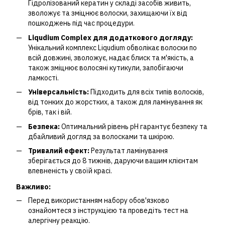
Гідролізований кератин у складі засобів живить,
зволожує та зміцнює волоски, захищаючи їх від
пошкоджень під час процедури.
Liqudium Complex для додаткового догляду:
Унікальний комплекс Liqudium обволікає волоски по
всій довжині, зволожує, надає блиск та м'якість, а
також зміцнює волосяні кутикули, запобігаючи
ламкості.
Універсальність:
Підходить для всіх типів волосків,
від тонких до жорстких, а також для ламінування як
брів, так і вій.
Безпека:
Оптимальний рівень pH гарантує безпеку та
дбайливий догляд за волосками та шкірою.
Тривалий ефект:
Результат ламінування
зберігається до 8 тижнів, даруючи вашим клієнтам
впевненість у своїй красі.
Важливо:
Перед використанням набору обов'язково
ознайомтеся з інструкцією та проведіть тест на
алергічну реакцію.