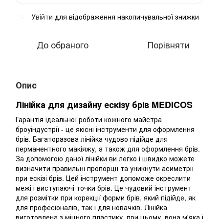
Увійти
для відображення накопичувальної знижки
%
До обраного
Порівняти
Опис
Лінійка для дизайну ескізу брів MEDICOS
Гарантія ідеальної роботи кожного майстра
броуіндустрії - це якісні інструменти для оформлення
брів. Багаторазова лінійка чудово підійде для
перманентного макіяжу, а також для оформлення брів.
За допомогою даної лінійки ви легко і швидко можете
визначити правильні пропорції та уникнути асиметрії
при ескізі брів. Цей інструмент допоможе окреслити
межі і виступаючі точки брів. Це чудовий інструмент
для розмітки при корекції форми брів, який підійде, як
для професіоналів, так і для новачків. Лінійка
виготовлена з міцного пластику, при цьому, вона м'яка і