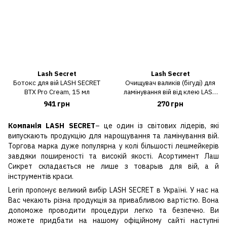
Lash Secret
Lash Secret
Ботокс для вій LASH SECRET
Очищувач валиків (бігуді) для
BTX Pro Cream, 15 мл
ламінування вій від клею LASH
SECRET, 250 мл
941 грн
270 грн
Компанія LASH SECRET
– це один із світових лідерів, які
випускають продукцію для нарощування та ламінування вій.
Торгова марка дуже популярна у колі більшості лешмейкерів
завдяки поширеності та високій якості. Асортимент Лаш
Сикрет складається не лише з товарыв для вій, а й
інструментів краси.
Lerin пропонує великий вибір LASH SECRET в Україні. У нас на
Вас чекають різна продукція за привабливою вартістю. Вона
допоможе проводити процедури легко та безпечно. Ви
можете придбати на нашому офіційному сайті наступні