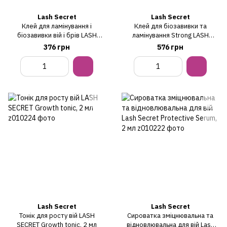
Lash Secret
Lash Secret
Клей для ламінування і
Клей для біозавивки та
біозавивки вій і брів LASH
ламінування Strong LASH
SECRET, 5 мл
SECRET, 10 мл
376 грн
576 грн
Lash Secret
Lash Secret
Тонік для росту вій LASH
Сироватка зміцнювальна та
SECRET Growth tonic, 2 мл
відновлювальна для вій Lash