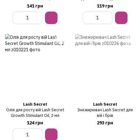
Secret Protective Serum, 2 мл
141 грн
119 грн
Lash Secret
Lash Secret
Олія для росту вій Lash Secret
Знежирювач Lash Secret для
Growth Stimulant Oil, 2 мл
вій і брів
124 грн
293 грн