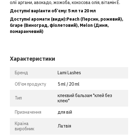
олії аргани, авокадо, жожоба, кокосова олія, вітамін Е.
Доступні варіанти об’єму: 5 мл та 20 мл
Доступні аромати (види):Peach (Персик, рожевий),
Grape (Виноград, фіолетовий), Melon (Диня,
помаранчевий)
Характеристики
Бренд
Lami Lashes
Об'єм продукту
5 ml / 20 ml
клеєвий бальзам "клей без
Тип
клею"
Призначення
для вій
Країна
Латвія
виробник