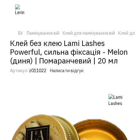
Вії
Ламінування вій
Клей для ламінування вій
Клей для л
Клей без клею Lami Lashes
Powerful, сильна фіксація - Melon
(диня) | Помаранчевий | 20 мл
Артикул:
z011022
Написати відгук