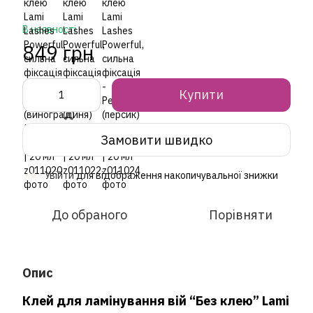
В наявності
849 грн
Купити
Замовити швидко
Увійти
для відображення накопичувальної знижки
%
До обраного
Порівняти
Опис
Клей для ламінування вій “Без клею” Lami