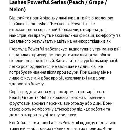
Lashes Powerful Series (Peach / Grape /
Melon)
Відкрийте новий рівень у ламінуванні вій з оновленою
лінійкою Lami Lashes “Без клею” Powerful. Це
вдосконалена серія клей-бальзамів, створена для
майстрів, які прагнуть максимальної фіксації, комфорту та
ідеального результату навіть на найжорсткіших віях.
Формула Powerful забезпечує надпотужне утримання вій
на валиках, прискорює процес викладки та запобігає
склеюванню нижніх вій. Завдяки текстурі бальзаму засіб
легко розподіляється, не залишає надлишків і не
потребує змивання після процедури. При цьому він не
лише фіксує, а й дбає про вії, живлячи їх і надаючи
здорового блиску.
Серія представлена у трьох ароматних варіантах —
Peach, Grape та Melon, кожен із яких має приємний
фруктовий аромат персика, винограду або дині. Вони
створюють комфортну атмосферу під час роботи та
додають процедурі нотку релаксу.
Клей-бальзами Lami Lashes Powerful підходять для всіх
типів вій — від тонких і м’яких до густих і прямих. Вони