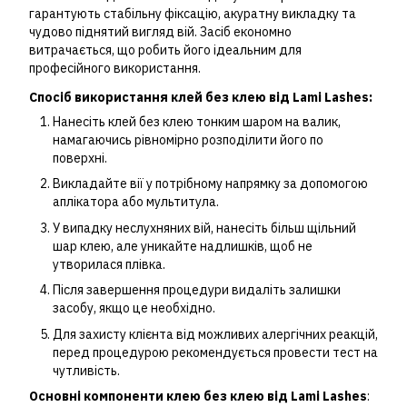
гарантують стабільну фіксацію, акуратну викладку та
чудово піднятий вигляд вій. Засіб економно
витрачається, що робить його ідеальним для
професійного використання.
Спосіб використання
клей без клею від Lami Lashes
:
Нанесіть клей без клею тонким шаром на валик,
намагаючись рівномірно розподілити його по
поверхні.
Викладайте вії у потрібному напрямку за допомогою
аплікатора або мультитула.
У випадку неслухняних вій, нанесіть більш щільний
шар клею, але уникайте надлишків, щоб не
утворилася плівка.
Після завершення процедури видаліть залишки
засобу, якщо це необхідно.
Для захисту клієнта від можливих алергічних реакцій,
перед процедурою рекомендується провести тест на
чутливість.
Основні компоненти клею без клею від Lami Lashes
: