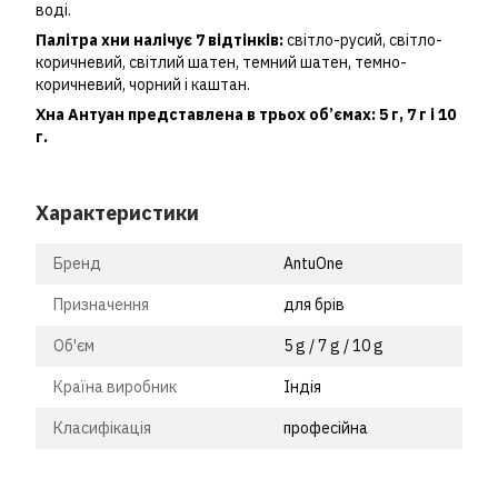
воді.
Палітра хни налічує 7 відтінків:
світло-русий, світло-
коричневий, світлий шатен, темний шатен, темно-
коричневий, чорний і каштан.
Хна Антуан представлена в трьох об’ємах: 5 г, 7 г і 10
г.
Характеристики
Бренд
AntuOne
Призначення
для брів
Об'єм
5 g / 7 g / 10 g
Країна виробник
Індія
Класифікація
професійна