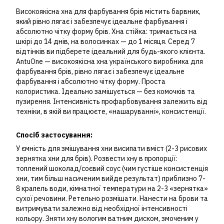
Високоякісна хна для фарбування брів містить барвник,
який рівно лягає і забезпечує ідеальне фарбування і
абсолютно чітку форму брів. Хна стійка: тримається на
шкірі до 14 днів, на волосинках — до 1 місяця. Серед 7
відтінків ви підберете ідеальний для будь-якого клієнта.
AntuOne — високоякісна хна українського виробника для
фарбування брів, рівно лягає і забезпечує ідеальне
фарбування і абсолютно чітку форму. Проста
колористика. Ідеально замішується — без комочків та
пузирення. Інтенсивність профарбовування залежить від
техніки, в якій ви працюєте, «нашаруванні», консистенції.
Спосіб застосування:
У ємність для змішування хни висипати вміст (2-3 рисових
зернятка хни для брів). Розвести хну в пропорції:
топлений шоколад/соєвий соус (чим густіше консистенція
хни, тим більш насиченим вийде результат) приблизно 7-
8 крапель води, кімнатної температури на 2-3 «зернятка»
сухої речовини. Ретельно розмішати. Нанести на брови та
витримувати залежно від необхідної інтенсивності
кольору. Зняти хну вологим ватним диском, змоченим у