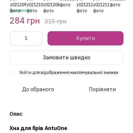
В наявності
284 грн
315 грн
Купити
Замовити швидко
Увійти
для відображення накопичувальної знижки
%
До обраного
Порівняти
Опис
Хна для брів AntuOne