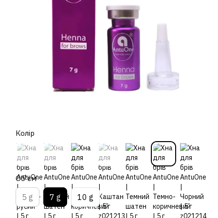
Колір
Об'єм
5 g
7 g
10 g