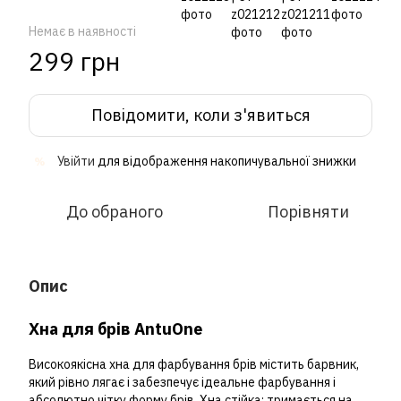
Немає в наявності
299 грн
Повідомити, коли з'явиться
Увійти
для відображення накопичувальної знижки
%
До обраного
Порівняти
Опис
Хна для брів AntuOne
Високоякісна хна для фарбування брів містить барвник,
який рівно лягає і забезпечує ідеальне фарбування і
абсолютно чітку форму брів. Хна стійка: тримається на