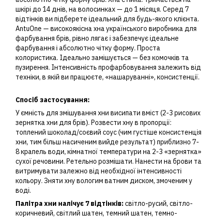
шкірі до 14 днів, на волосинках — до 1 місяця. Серед 7
відтінків ви підберете ідеальний для будь-якого клієнта.
AntuOne — високоякісна хна українського виробника для
фарбування брів, рівно лягає і забезпечує ідеальне
фарбування і абсолютно чітку форму. Проста
колористика. Ідеально замішується — без комочків та
пузирення. Інтенсивність профарбовування залежить від
техніки, в якій ви працюєте, «нашаруванні», консистенції.
Спосіб застосування:
У ємність для змішування хни висипати вміст (2-3 рисових
зернятка хни для брів). Розвести хну в пропорції:
топлений шоколад/соєвий соус (чим густіше консистенція
хни, тим більш насиченим вийде результат) приблизно 7-
8 крапель води, кімнатної температури на 2-3 «зернятка»
сухої речовини. Ретельно розмішати. Нанести на брови та
витримувати залежно від необхідної інтенсивності
кольору. Зняти хну вологим ватним диском, змоченим у
воді.
Палітра хни налічує 7 відтінків:
світло-русий, світло-
коричневий, світлий шатен, темний шатен, темно-