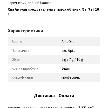
коричневий, чорний і каштан.
Хна Антуан представлена в трьох об’ємах: 5 г, 7 г і 10
г.
Характеристики
Бренд
AntuOne
Призначення
для брів
Об'єм
5 g / 7 g / 10 g
Країна виробник
Індія
Класифікація
професійна
Доставка
Оплата
Безкоштована доставка на замовлення від 1500 грн*