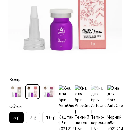
Колір
Об'єм
5 g
7 g
10 g