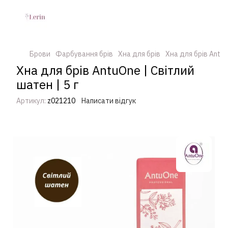
Брови
Фарбування брів
Хна для брів
Хна для брів Antu
Хна для брів AntuOne | Cвітлий
шатен | 5 г
Артикул:
z021210
Написати відгук