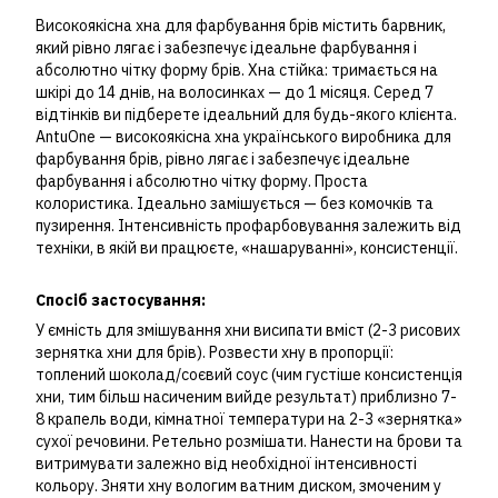
Високоякісна хна для фарбування брів містить барвник,
який рівно лягає і забезпечує ідеальне фарбування і
абсолютно чітку форму брів. Хна стійка: тримається на
шкірі до 14 днів, на волосинках — до 1 місяця. Серед 7
відтінків ви підберете ідеальний для будь-якого клієнта.
AntuOne — високоякісна хна українського виробника для
фарбування брів, рівно лягає і забезпечує ідеальне
фарбування і абсолютно чітку форму. Проста
колористика. Ідеально замішується — без комочків та
пузирення. Інтенсивність профарбовування залежить від
техніки, в якій ви працюєте, «нашаруванні», консистенції.
Спосіб застосування:
У ємність для змішування хни висипати вміст (2-3 рисових
зернятка хни для брів). Розвести хну в пропорції:
топлений шоколад/соєвий соус (чим густіше консистенція
хни, тим більш насиченим вийде результат) приблизно 7-
8 крапель води, кімнатної температури на 2-3 «зернятка»
сухої речовини. Ретельно розмішати. Нанести на брови та
витримувати залежно від необхідної інтенсивності
кольору. Зняти хну вологим ватним диском, змоченим у