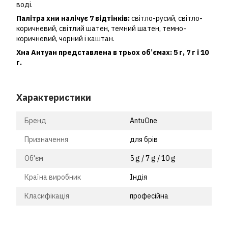
воді.
Палітра хни налічує 7 відтінків:
світло-русий, світло-
коричневий, світлий шатен, темний шатен, темно-
коричневий, чорний і каштан.
Хна Антуан представлена в трьох об’ємах: 5 г, 7 г і 10
г.
Характеристики
Бренд
AntuOne
Призначення
для брів
Об'єм
5 g / 7 g / 10 g
Країна виробник
Індія
Класифікація
професійна