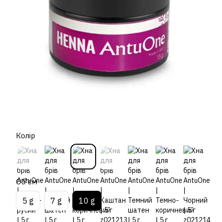
Колір
Об'єм
5 g
7 g
10 g