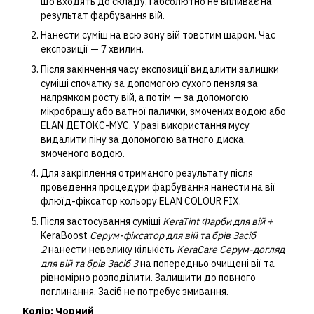
що входять до складу, і абсолютно не впливає на
результат фарбування вій.
Нанести суміш на всю зону вій товстим шаром. Час
експозиції — 7 хвилин.
Після закінчення часу експозиції видалити залишки
суміші спочатку за допомогою сухого пензля за
напрямком росту вій, а потім — за допомогою
мікробрашу або ватної палички, змочених водою або
ELAN ДЕТОКС-МУС. У разі використання мусу
видалити піну за допомогою ватного диска,
змоченого водою.
Для закріплення отриманого результату після
проведення процедури фарбування нанести на вії
флюїд-фіксатор кольору ELAN COLOUR FIX.
Після застосування суміші
KeraTint Фарби для вій +
KeraBoost
Серум-фіксатор для вій та брів Засіб
2
нанести невелику кількість
KeraCare Серум-догляд
для вій та брів Засіб 3
на попередньо очищені вії та
рівномірно розподілити. Залишити до повного
поглинання. Засіб не потребує змивання.
Колір: Чорний