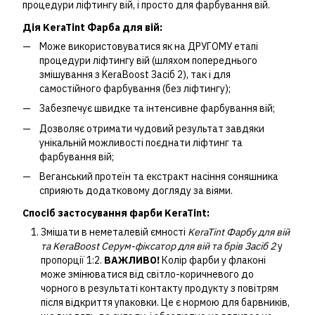
процедури ліфтингу вій, і просто для фарбування вій.
Дія KeraTint Фарба для вій:
Може використовуватися як на ДРУГОМУ етапі
процедури ліфтингу вій (шляхом попереднього
змішування з KeraBoost Засіб 2), так і для
самостійного фарбування (без ліфтингу);
Забезпечує швидке та інтенсивне фарбування вій;
Дозволяє отримати чудовий результат завдяки
унікальній можливості поєднати ліфтинг та
фарбування вій;
Веганський протеїн та екстракт насіння соняшника
сприяють додатковому догляду за віями.
Спосіб застосування фарби KeraTint:
Змішати в неметалевій ємності
KeraTint Фарбу для вій
та KeraBoost Серум-фіксатор для вій та брів Засіб 2
у
пропорції 1:2.
ВАЖЛИВО!
Колір фарби у флаконі
може змінюватися від світло-коричневого до
чорного в результаті контакту продукту з повітрям
після відкриття упаковки. Це є нормою для барвників,