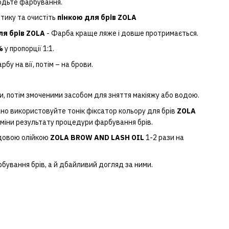
водьте фарбування.
тику та очистіть
пінкою для брів ZOLA
ля брів ZOLA
- Фарба краще ляже і довше протримається.
3%
у пропорції 1:1.
бу на вії, потім – на брови.
и, потім змоченими засобом для зняття макіяжу або водою.
но використовуйте тонік фіксатор кольору для брів
ZOLA
іни результату процедури фарбування брів.
ядовою олійкою
ZOLA BROW AND LASH OIL
1-2 рази на
рбування брів, а й дбайливий догляд за ними.