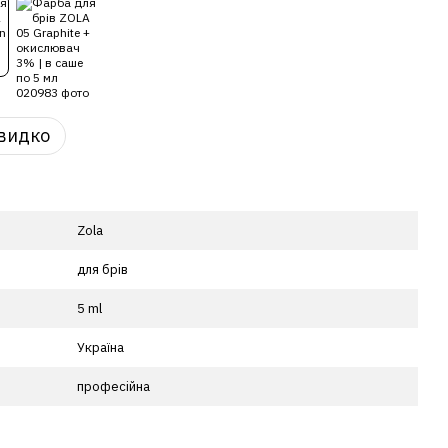
видко
Zola
для брів
5 ml
Україна
професійна