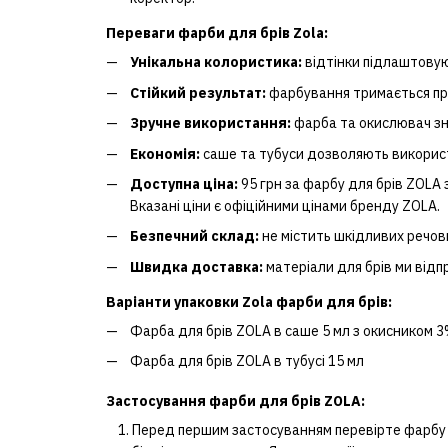
Переваги фарби для брів Zola:
Унікальна колористика:
відтінки підлаштовую
Стійкий результат:
фарбування тримається про
Зручне використання:
фарба та окислювач зн
Економія:
саше та тубуси дозволяють викорис
Доступна ціна:
95 грн за фарбу для брів ZOLA з
Вказані ціни є офіційними цінами бренду ZOLA.
Безпечний склад:
не містить шкідливих речов
Швидка доставка:
матеріали для брів ми відп
Варіанти упаковки Zola фарби для брів:
Фарба для брів ZOLA в саше 5 мл з окисником 3
Фарба для брів ZOLA в тубусі 15 мл
Застосування фарби для брів ZOLA:
Перед першим застосуванням перевірте фарбу на