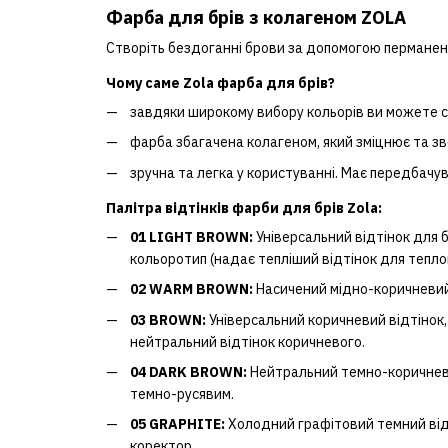
Фарба для брів з колагеном ZOLA
Створіть бездоганні брови за допомогою перманен
Чому саме Zola фарба для брів?
завдяки широкому вибору кольорів ви можете ст
фарба збагачена колагеном, який зміцнює та з
зручна та легка у користуванні. Має передбач
Палітра відтінків фарби для брів Zola:
01 LIGHT BROWN:
Універсальний відтінок для б
кольоротип (надає тепліший відтінок для тепло
02 WARM BROWN:
Насичений мідно-коричневий 
03 BROWN:
Універсальний коричневий відтінок, 
нейтральний відтінок коричневого.
04 DARK BROWN:
Нейтральний темно-коричневи
темно-русявим.
05 GRAPHITE:
Холодний графітовий темний відт
коректор.