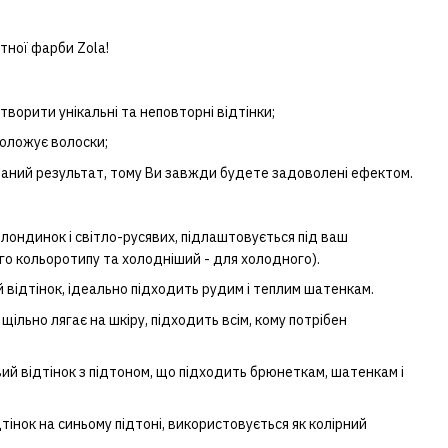
тної фарби Zola!
ворити унікальні та неповторні відтінки;
воложує волоски;
уваний результат, тому Ви завжди будете задоволені ефектом.
лондинок і світло-русявих, підлаштовується під ваш
го кольоротипу та холодніший - для холодного).
відтінок, ідеально підходить рудим і теплим шатенкам.
щільно лягає на шкіру, підходить всім, кому потрібен
й відтінок з підтоном, що підходить брюнеткам, шатенкам і
інок на синьому підтоні, використовується як колірний