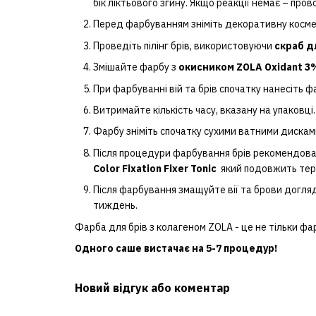
бік ліктьового згину. Якщо реакції немає – про
Перед фарбуванням зніміть декоративну косме
Проведіть пілінг брів, використовуючи
скраб д
Змішайте фарбу з
окисником ZOLA Oxidant 
При фарбуванні вій та брів спочатку нанесіть фар
Витримайте кількість часу, вказану на упаковці.
Фарбу зніміть спочатку сухими ватними дискам
Після процедури фарбування брів рекомендова
Color Fixation Fixer Tonic
який подовжить терм
Після фарбування змащуйте вії та брови догл
тиждень.
Фарба для брів з колагеном ZOLA - це не тільки фа
Одного саше вистачає на 5-7 процедур!
Новий відгук або коментар