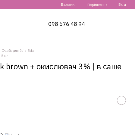
Бажання
Вхід
Порівняння
098 676 48 94
Фарба для брів Zola
 5 мл
k brown + окислювач 3% | в саше