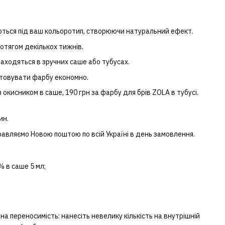
ться під ваш кольоротип, створюючи натуральний ефект.
тягом декількох тижнів.
аходяться в зручних саше або тубусах.
товувати фарбу економно.
 окисником в саше, 190 грн за фарбу для брів ZOLA в тубусі.
ин.
равляємо Новою поштою по всій Україні в день замовлення.
% в саше 5 мл;
 переносимість: нанесіть невелику кількість на внутрішній