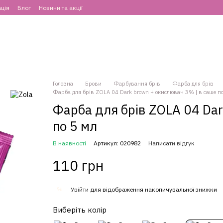
ція
Блог
Новини та акції
Головна
Брови
Фарбування брів
Фарба для брів
Фарба для брів ZOLA 04 Dark brown + окислювач 3% | в саше по
Фарба для брів ZOLA 04 Dar
по 5 мл
В наявності
Артикул: 020982
Написати відгук
110 грн
%
Увійти
для відображення накопичувальної знижки
Виберіть колір