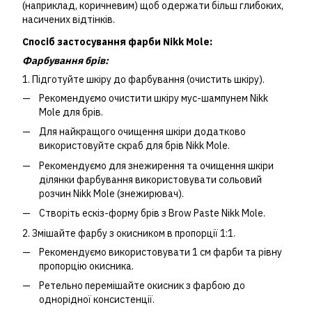
(наприклад, коричневим) щоб одержати більш глибоких,
насичених відтінків.
Спосіб застосування фарби Nikk Mole:
Фарбування брів:
1. Підготуйте шкіру до фарбування (очистить шкіру).
Рекомендуємо очистити шкіру мус-шампунем Nikk
Mole для брів.
Для найкращого очищення шкіри додатково
використовуйте скраб для брів Nikk Mole.
Рекомендуємо для знежирення та очищення шкіри
ділянки фарбування використовувати
сольовий
розчин Nikk Mole (знежирювач).
Створіть ескіз-форму брів з
Brow Paste Nikk Mole.
2. Змішайте фарбу з окисником
в пропорції 1:1.
Рекомендуємо використовувати 1 см фарби та рівну
пропорцію окисника.
Ретельно перемішайте окисник з фарбою до
однорідної консистенції.