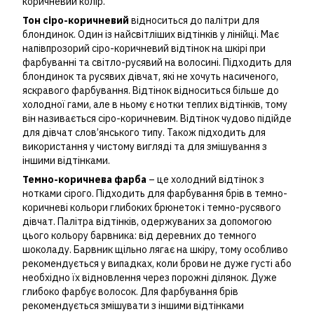
коричневий колір.
Тон сіро-коричневий
відноситься до палітри для
блондинок. Один із найсвітліших відтінків у лінійці. Має
напівпрозорий сіро-коричневий відтінок на шкірі при
фарбуванні та світло-русявий на волосині. Підходить для
блондинок та русявих дівчат, які не хочуть насиченого,
яскравого фарбування. Відтінок відноситься більше до
холодної гами, але в ньому є нотки теплих відтінків, тому
він називається сіро-коричневим. Відтінок чудово підійде
для дівчат слов’янського типу. Також підходить для
використання у чистому вигляді та для змішування з
іншими відтінками.
Темно-коричнева фарба
– це холодний відтінок з
нотками сірого. Підходить для фарбування брів в темно-
коричневі кольори глибоких брюнеток і темно-русявого
дівчат. Палітра відтінків, одержуваних за допомогою
цього кольору барвника: від деревних до темного
шоколаду. Барвник щільно лягає на шкіру, тому особливо
рекомендується у випадках, коли брови не дуже густі або
необхідно їх відновлення через порожні ділянок. Дуже
глибоко фарбує волосок. Для фарбування брів
рекомендується змішувати з іншими відтінками