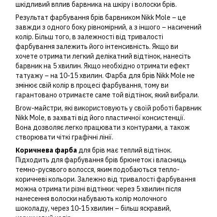
шкідливий вплив барвника на шкіру і волоски брів.
Результат фарбування брів барвником Nikk Mole – це
завжди з одного боку рівномірний, а з іншого – насичений
колір. Більш того, в залежності від тривалості
фарбування залежить його інтенсивність. Якщо ви
хочете отримати легкий делікатний відтінок, нанесіть
барвник на 5 хвилин. Якщо необхідно отримати ефект
татуажу – на 10-15 хвилин. Фарба для брів Nikk Mole не
змінює свій колір в процесі фарбування, тому ви
гарантовано отримаєте саме той відтінок, який вибрали.
Brow-майстри, які використовують у своїй роботі барвник
Nikk Mole, в захваті від його пластичної консистенції.
Вона дозволяє легко працювати з контурами, а також
створювати чіткі графічні лінії.
Коричнева фарба
для брів має теплий відтінок.
Підходить для фарбування брів брюнеток і власниць
темно-русявого волосся, яким подобаються тепло-
коричневі кольори. Залежно від тривалості фарбування
можна отримати різні відтінки: через 5 хвилин після
нанесення волоски набувають колір молочного
шоколаду, через 10-15 хвилин – більш яскравий,