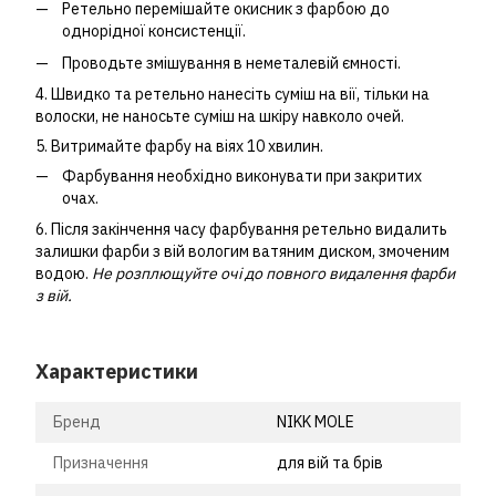
Ретельно перемішайте окисник з фарбою до
однорідної консистенції.
Проводьте змішування в неметалевій ємності.
4. Швидко та ретельно нанесіть суміш на вії, тільки на
волоски, не наносьте суміш на шкіру навколо очей.
5. Витримайте фарбу на віях 10 хвилин.
Фарбування необхідно виконувати при закритих
очах.
6. Після закінчення часу фарбування ретельно видалить
залишки фарби з вій вологим ватяним диском, змоченим
водою.
Не розплющуйте очі до повного видалення фарби
з вій.
Характеристики
Бренд
NIKK MOLE
Призначення
для вій та брів