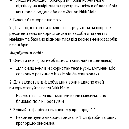
Якщо необхідно прискорити прояв коректного
відтінку на шкірі, злегка протріть шкіру в області брів
квітковою водою або лосьйоном Nikk Mole.
6. Виконайте корекцію брів.
7. Для продовження стійкості фарбування на шкірі не
рекомендуємо використовувати засоби для зняття
макіяжу та бажано відмовитися від косметичних засобів
в зоні брів.
Фарбування вій:
1. Очистить вії (при необхідності виконайте демакіяж)
Для очищення вій скористайтеся мус-шампунем або
сольовим розчином Nikk Mole (знежирювач).
2. Для захисту від фарбування зони навколо очей
використовуйте патчі Nikk Mole.
Розмістіть патчі під нижніми віями максимально
близько до лінії росту вій.
3. Змішайте фарбу з окисником у пропорції 1:1.
Рекомендуємо використовувати 1 см фарби та рівну
пропорцію окисника.