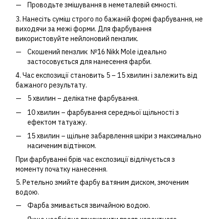
Проводьте змішування в неметалевій ємності.
3. Нанесіть суміш строго по бажаній формі фарбування, не
виходячи за межі форми. Для фарбування
використовуйте нейлоновий пензлик.
Скошений пензлик №16 Nikk Mole
ідеально
застосовується для нанесення фарби.
4. Час експозиції становить 5 – 15 хвилин і залежить від
бажаного результату.
5 хвилин – делікатне фарбування.
10 хвилин – фарбування середньої щільності з
ефектом татуажу.
15 хвилин – щільне забарвлення шкіри з максимально
насиченим відтінком.
При фарбуванні брів час експозиції відлічується з
моменту початку нанесення.
5. Ретельно змийте фарбу ватяним диском, змоченим
водою.
Фарба змивається звичайною водою.