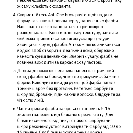
Рекомендовано використовувати 0,5 см фарби і таку
ж саму кількість оксиданта.
Скористайтесь AntuOne brow paste, щоб надати
форму та чіткість бровам перед нанесенням фарби.
Наша паста легко наноситься та рівномірно
розподіляється. Вона має щільну текстуру, завдяки
якій ескіз тримається протягом усієї процедури.
Захищає шкіру від фарби. А також легко змивається
водою. Щоб створити ідеальний ескіз, обережно
нанесіть суміш пензликом. Зверніть увагу: фарба не
повинна виходити за каркас ескізу пастою.
Далі за допомогою пензлика нанесіть отриманий
склад фарби на брови, чітко дотримуючись бажаної
форми. Виконуйте швидкі рухи, щоб фарба лягала
тонким шаром без прогалин. Ретельно фарбуйте
шкіру під бровами, піднімаючи волоски. Слідкуйте за
чіткістю ліній.
Час витримки фарби на бровах становить 5-15
хвилин і залежить від бажаного результату. Для
більш насиченого відтінку і стійкого фарбування
шкіри рекомендується витримувати фарбу від 10 до
15 хвилин. Для більш м'якого ефекту можна