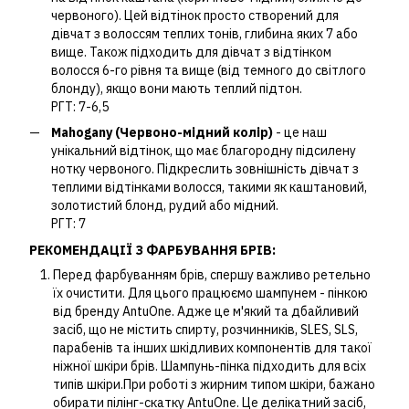
червоного). Цей відтінок просто створений для
дівчат з волоссям теплих тонів, глибина яких 7 або
вище. Також підходить для дівчат з відтінком
волосся 6-го рівня та вище (від темного до світлого
блонду), якщо вони мають теплий підтон.
РГТ: 7-6,5
Mahogany (Червоно-мідний колір)
- це наш
унікальний відтінок, що має благородну підсилену
нотку червоного. Підкреслить зовнішність дівчат з
теплими відтінками волосся, такими як каштановий,
золотистий блонд, рудий або мідний.
РГТ: 7
РЕКОМЕНДАЦІЇ З ФАРБУВАННЯ БРІВ:
Перед фарбуванням брів, спершу важливо ретельно
їх очистити. Для цього працюємо шампунем - пінкою
від бренду AntuOne. Адже це м'який та дбайливий
засіб, що не містить спирту, розчинників, SLES, SLS,
парабенів та інших шкідливих компонентів для такої
ніжної шкіри брів. Шампунь-пінка підходить для всіх
типів шкіри.При роботі з жирним типом шкіри, бажано
обирати пілінг-скатку AntuOne. Це делікатний засіб,