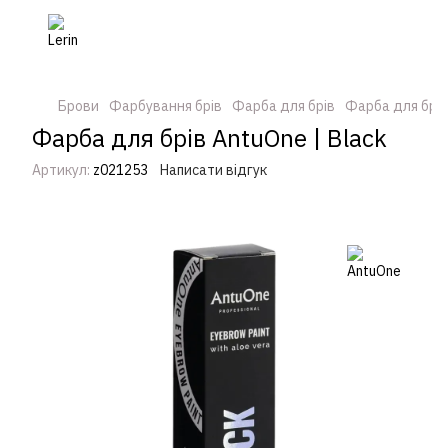
Брови
Фарбування брів
Фарба для брів
Фарба для брів
Фарба для брів AntuOne | Black
Артикул:
z021253
Написати відгук