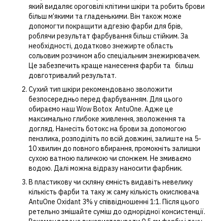
який видаляє ороговілі клітини шкіри та робить брови
більш м’якими та гладенькими. Він також може
допомогти покращити адгезію фарби для брів,
роблячи результат фарбування більш стійким. За
необхідності, додатково знежирте область
сольовим розчином або спеціальним знежирювачем.
Це забезпечить краще нанесення фарби та більш
довготривалий результат.
Сухий тип шкіри рекомендовано зволожити
безпосередньо перед фарбуванням. Для цього
обираємо наш Wow Botox AntuOne. Адже це
максимально глибоке живлення, зволоження та
догляд. Нанесіть ботокс на брови за допомогою
пензлика, розподіліть по всій довжині, залиште на 5-
10 хвилин до повного вбирання, промокніть залишки
сухою ватною паличкою чи спонжем. Не змиваємо
водою. Далі можна відразу наносити фарбник.
В пластикову чи скляну ємність видавіть невелику
кількість фарби та таку ж саму кількість окислювача
AntuOne Oxidant 3% у співвідношенні 1:1. Після цього
ретельно змішайте суміш до однорідної консистенції.