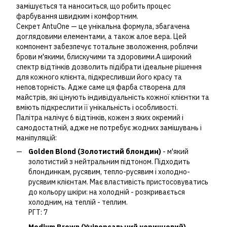
замішується та наноситься, що робить процес
фарбування швидким і комфортним.
Секрет AntuOne — це унікальна формула, збагачена
доглядовими елементами, а також алое вера. Цей
компонент забезпечує тотальне зволоження, роблячи
брови м'якими, блискучими та здоровими.А широкий
спектр відтінків дозволить підібрати ідеальне рішення
для кожного клієнта, підкресливши його красу та
неповторність. Адже саме ця фарба створена для
майстрів, які цінують індивідуальність кожної клієнтки та
вміють підкреслити її унікальність і особливості.
Палітра налічує 6 відтінків, кожен з яких окремий і
самодостатній, адже не потребує жодних замішувань і
маніпуляцій:
Golden Blond (Золотистий блондин)
- м'який
золотистий з нейтральним підтоном. Підходить
блондинкам, русявим, тепло-русявим і холодно-
русявим клієнтам. Має властивість пристосовуватись
до кольору шкіри: на холодній - розкривається
холодним, на теплій - теплим.
РГТ: 7
Medium Brown (Універсальний коричневий)
-