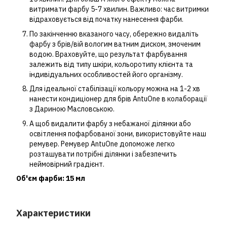
витримати фарбу 5-7 хвилин. Важливо: час витримки
відраховується від початку нанесення фарби.
По закінченню вказаного часу, обережно видаліть
фарбу з брів/вій вологим ватним диском, змоченим
водою. Враховуйте, що результат фарбування
залежить від типу шкіри, кольоротипу клієнта та
індивідуальних особливостей його організму.
Для ідеальної стабілізації кольору можна на 1-2 хв
нанести кондиціонер для брів AntuOne в колаборації
з Дариною Масловською.
А щоб видалити фарбу з небажаної ділянки або
освітлення пофарбованої зони, використовуйте наш
ремувер. Ремувер AntuOne допоможе легко
розташувати потрібні ділянки і забезпечить
неймовірний градієнт.
Об'єм фарби: 15 мл
Характеристики