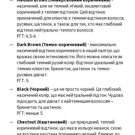
насичений, але не темний: м'який, оксамитовий
коричневий з теплим підтоном. Цей відтінок
призначений для клієнтів з темним відтінком волосся,
русявих, шатенок, а також для тих, хто має глибокий
відтінок нейтрально-теплого волосся.
РГТ: 6,5-6
Dark Brown (Темно-коричневий)
- максимально
насичений відтінок коричневого в нашій палітрі, що
вражає своєю інтенсивністю. Його можна описати як
глибокий темний русий колір. Відтінок ідеальний для
темних клієнток: брюнеток, шатенок та темно-
русявих дівчат.
РГТ: 5
Black (Чорний)
– це не просто чорний. Це глибокий,
насичений колір, що має нейтральний підтон. Чудово
підходить для дівчат з найтемнішим волоссям –
брюнеток та шатенок.
РГТ: менше 5
Chestnut (Каштановий)
- це природний, теплий
коричневий відтінок, що має в кольорі нюанси, схожі
на відтінок каштана (коричнево-мідний, ближче до