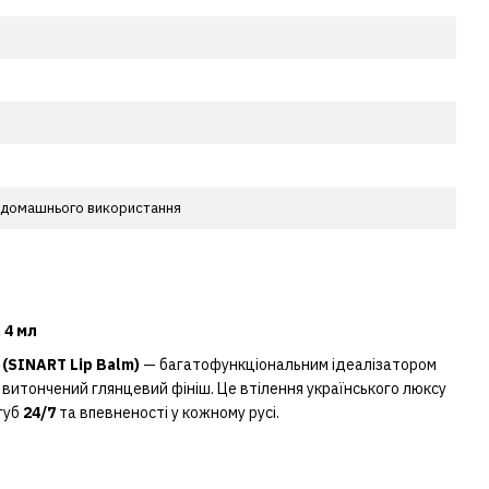
 домашнього використання
 4 мл
 (SINART Lip Balm)
— багатофункціональним ідеалізатором
і витончений глянцевий фініш. Це втілення українського люксу
губ
24/7
та впевненості у кожному русі.