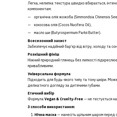
Легка, нелипка текстура швидко вбирається, інте
компонентам:
органічна олія жожоба (Simmondsia Chinensis Seed
кокосова олія (Cocos Nucifera Oil),
масло ши (Butyrospermum Parkii Butter).
Всесезонний захист
Забезпечує надійний бар’єр від вітру, холоду та со
Розкішний фініш
Ніжний природний глянець без липкості підкреслює 
привабливими.
Універсальна формула
Підходить для будь-якого типу та тону шкіри. Мож
делікатного догляду за дитячими губами.
Етичний вибір
Формула
Vegan & Cruelty-Free
— не тестується на
3 способи використання:
Нічна маска
— нанесіть щільним шаром перед с