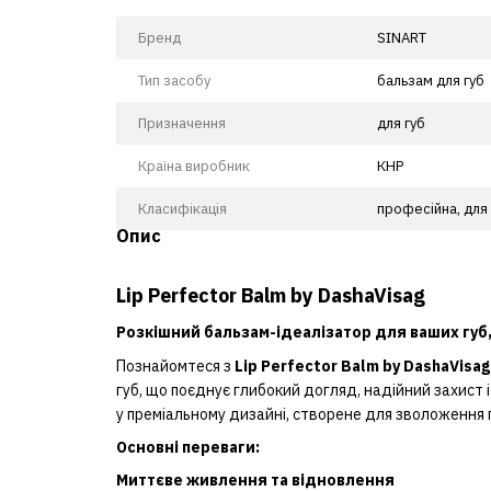
Бренд
SINART
Тип засобу
бальзам для губ
Призначення
для губ
Країна виробник
КНР
Класифікація
професійна, для
Опис
Lip Perfector Balm by DashaVisag
Розкішний бальзам-ідеалізатор для ваших губ,
Познайомтеся з
Lip Perfector Balm by DashaVisag
губ, що поєднує глибокий догляд, надійний захист 
у преміальному дизайні, створене для зволоження 
Основні переваги:
Миттєве живлення та відновлення