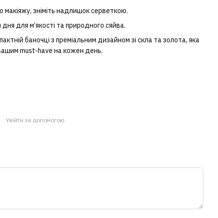
о макіяжу, зніміть надлишок серветкою.
дня для м’якості та природного сяйва.
ктній баночці з преміальним дизайном зі скла та золота, яка
 вашим must-have на кожен день.
Увійти за допомогою