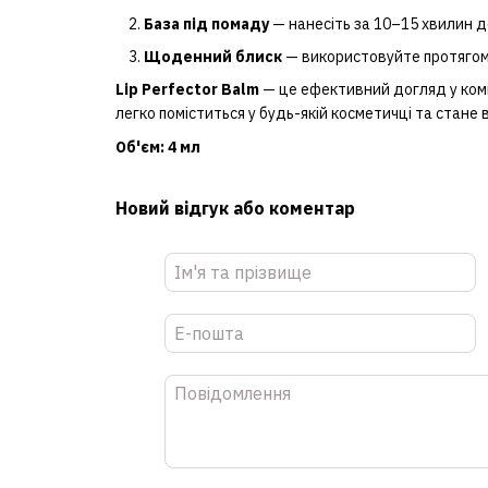
База під помаду
— нанесіть за 10–15 хвилин д
Щоденний блиск
— використовуйте протягом 
Lip Perfector Balm
— це ефективний догляд у компа
легко поміститься у будь-якій косметичці та стане
Об'єм:
4 мл
Новий відгук або коментар