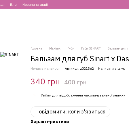
ція
Блог
Новини та акції
Головна
Макіяж
Губи
Губи SINART
Бальзам для гу
Бальзам для губ Sinart х Das
Немає в наявності
Артикул: z021362
Написати відгук
340 грн
400 грн
%
Увійти
для відображення накопичувальної знижки
Повідомити, коли з'явиться
Характеристики