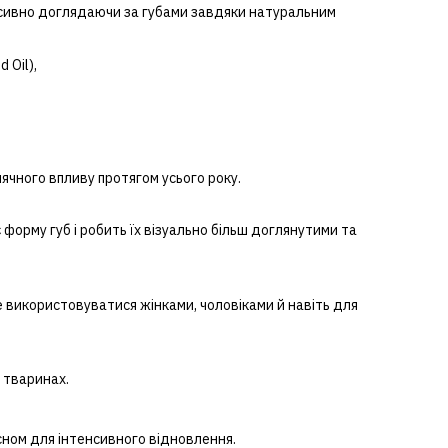
нсивно доглядаючи за губами завдяки натуральним
 Oil),
нячного впливу протягом усього року.
форму губ і робить їх візуально більш доглянутими та
е використовуватися жінками, чоловіками й навіть для
 тваринах.
ном для інтенсивного відновлення.