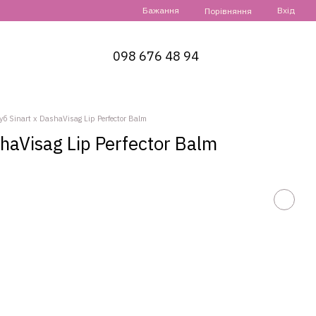
Бажання
Вхід
Порівняння
098 676 48 94
б Sinart х DashaVisag Lip Perfector Balm
haVisag Lip Perfector Balm