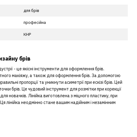
для брів
професійна
КНР
изайну брів
стрії - це якісні інструменти для оформлення брів.
тного макіяжу, а також для оформлення брів. За допомогою
авильні пропорції та уникнути асиметрії при ескізі брів. Цей
очки брів. Це чудовий інструмент для розмітки при корекції
і для новачків. Лінійка виготовлена з міцного пластику, при
і. Ця лінійка неодмінно стане вашим надійним і незамінним