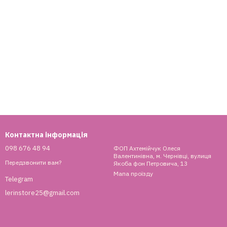
Контактна інформація
098 676 48 94
ФОП Ахтемійчук Олеся
Валентинівна, м. Чернівці, вулиця
Передзвонити вам?
Якоба фон Петровича, 13
Мапа проїзду
Telegram
lerinstore25@gmail.com