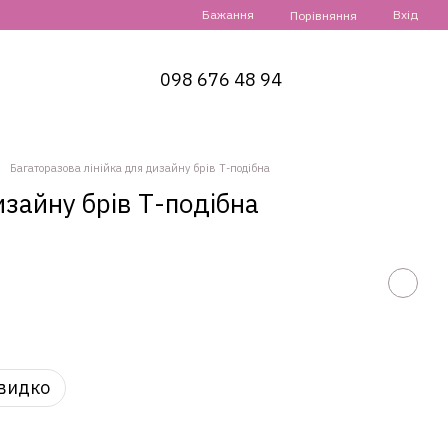
Бажання
Вхід
Порівняння
098 676 48 94
Багаторазова лінійка для дизайну брів Т-подібна
изайну брів Т-подібна
видко