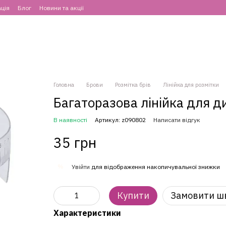
ція
Блог
Новини та акції
Головна
Брови
Розмітка брів
Лінійка для розмітки
Багаторазова лінійка для д
В наявності
Артикул: z090802
Написати відгук
35 грн
%
Увійти
для відображення накопичувальної знижки
Купити
Замовити ш
Характеристики