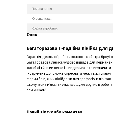
Призначення
Класифікація
Країна виробник
Опис
Багаторазова Т-подібна лінійка для д
Гарантія ідеальної роботи кожного майстра броуінду
Багаторазова лінійка чудово підійде для перманен
даної лінійки ви легко і швидко можете визначити пр
інструмент допоможе окреслити межі і виступаючі т
форми брів, який підійде як для професіоналів, так 
цьому, вона м'яка і гнучка, що дуже зручно в робот
помічником!
Новий відгук або коментар