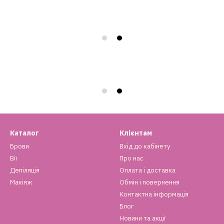
Каталог
Клієнтам
Брови
Вхід до кабінету
Вії
Про нас
Депіляція
Оплата і доставка
Макіяж
Обмін і повернення
Контактна інформація
Блог
Новини та акції