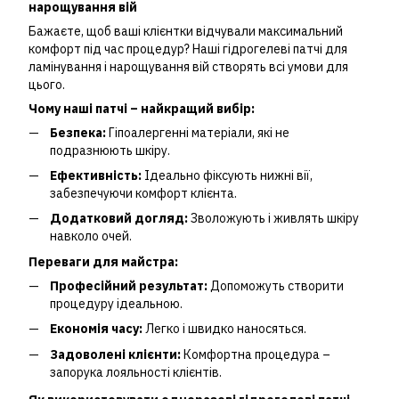
нарощування вій
Бажаєте, щоб ваші клієнтки відчували максимальний
комфорт під час процедур? Наші гідрогелеві патчі для
ламінування і нарощування вій створять всі умови для
цього.
Чому наші патчі – найкращий вибір:
Безпека:
Гіпоалергенні матеріали, які не
подразнюють шкіру.
Ефективність:
Ідеально фіксують нижні вії,
забезпечуючи комфорт клієнта.
Додатковий догляд:
Зволожують і живлять шкіру
навколо очей.
Переваги для майстра:
Професійний результат:
Допоможуть створити
процедуру ідеальною.
Економія часу:
Легко і швидко наносяться.
Задоволені клієнти:
Комфортна процедура –
запорука лояльності клієнтів.