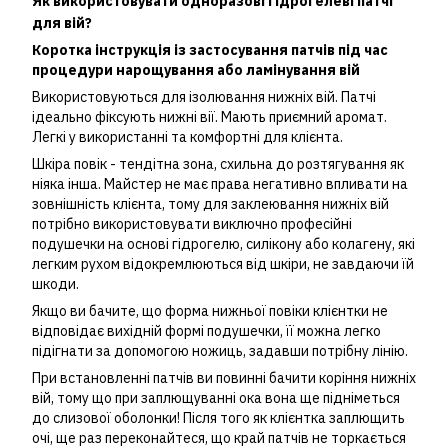
Як використовувати одноразові гідрогелеві патчі
для вій?
Коротка інструкція із застосування патчів під час
процедури нарощування або ламінування вій
Використовуються для ізолювання нижніх вій. Патчі
ідеально фіксують нижні вії. Мають приємний аромат.
Легкі у використанні та комфортні для клієнта.
Шкіра повік - тендітна зона, схильна до розтягування як
ніяка інша. Майстер не має права негативно впливати на
зовнішність клієнта, тому для заклеювання нижніх вій
потрібно використовувати виключно професійні
подушечки на основі гідрогелю, силікону або колагену, які
легким рухом відокремлюються від шкіри, не завдаючи їй
шкоди.
Якщо ви бачите, що форма нижньої повіки клієнтки не
відповідає вихідній формі подушечки, її можна легко
підігнати за допомогою ножиць, задавши потрібну лінію.
При встановленні патчів ви повинні бачити коріння нижніх
вій, тому що при заплющуванні ока вона ще підніметься
до слизової оболонки! Після того як клієнтка заплющить
очі, ще раз переконайтеся, що край патчів не торкається