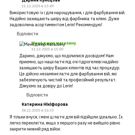
11.12.2025 в 13:49
Використовую їх і для нарощування, і для фарбування вій.
Надійно захищають шкіру від фарбника та клею. Дуже
задоволена асортиментом Lerin! Рекомендую!
Відповісти
Менеджер магазину
11.12.2025 в 15:00
Дарино, дякуємо, що поділилися досвідом! Нам
приємно, що наші патчі під очі гідрогелеві надійно
захищають шкіру Ваших клієнтів під час процедур.
Це дійсно незамінні патчі для фарбування вій, які
забезпечують чистий та професійний результат.
Дякуємо за довіру до Lerin!
Відповісти
Катерина Нікіфорова
06.11.2025 в 16:33
Я тільки вчуся, і мені ці патчі для вій підійшли ідеально. Їх
легко переклеїти, якщо з першого разу не вийшло рівно
закрити нижній ряд війок