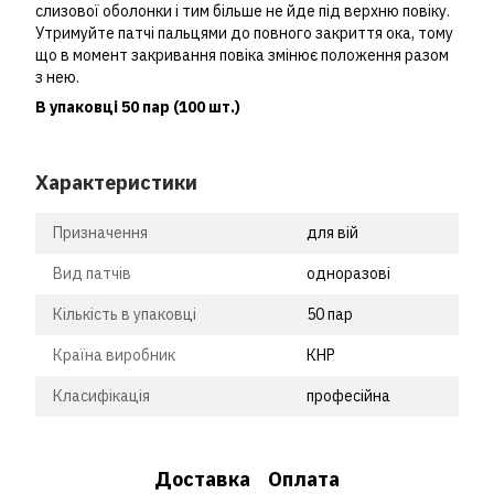
слизової оболонки і тим більше не йде під верхню повіку.
Утримуйте патчі пальцями до повного закриття ока, тому
що в момент закривання повіка змінює положення разом
з нею.
В упаковці 50 пар (100 шт.)
Характеристики
Призначення
для вій
Вид патчів
одноразові
Кількість в упаковці
50 пар
Країна виробник
КНР
Класифікація
професійна
Доставка
Оплата