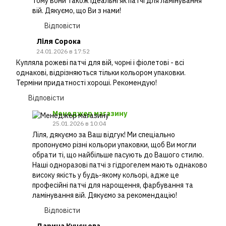
тому вони також ідеальні як патчі для ламінування
вій. Дякуємо, що Ви з нами!
Відповісти
Ліля Сорока
24.01.2026 в 17:52
Купляла рожеві патчі для вій, чорні і фіолетові - всі
однакові, відрізняються тільки кольором упаковки.
Терміни придатності хороші. Рекомендую!
Відповісти
Менеджер магазину
25.01.2026 в 10:04
Ліля, дякуємо за Ваш відгук! Ми спеціально
пропонуємо різні кольори упаковки, щоб Ви могли
обрати ті, що найбільше пасують до Вашого стилю.
Наші одноразові патчі з гідрогелем мають однаково
високу якість у будь-якому кольорі, адже це
професійні патчі для нарощення, фарбування та
ламінування вій. Дякуємо за рекомендацію!
Відповісти
Дарина Кунєцова