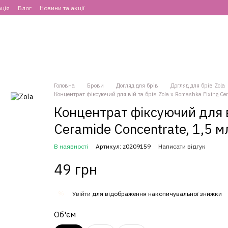
ція
Блог
Новини та акції
Головна
Брови
Догляд для брів
Догляд для брів Zola
Концентрат фіксуючий для вій та брів Zola x Romashka Fixing Cer
Концентрат фіксуючий для ві
Ceramide Concentrate, 1,5 м
В наявності
Артикул: z0209159
Написати відгук
49 грн
%
Увійти
для відображення накопичувальної знижки
Об'єм