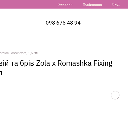
Бажання
Вхід
Порівняння
098 676 48 94
amide Concentrate, 1,5 мл
й та брів Zola x Romashka Fixing
л