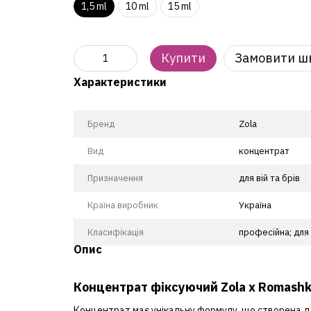
1,5 ml
10 ml
15 ml
Купити
Замовити ш
Характеристики
Бренд
Zola
Вид
концентрат
Призначення
для вій та брів
Країна виробник
Україна
Класифікація
професійна; для
Опис
Концентрат фіксуючий Zola x Romashka
Концентрат має унікальну формулу, що створена для