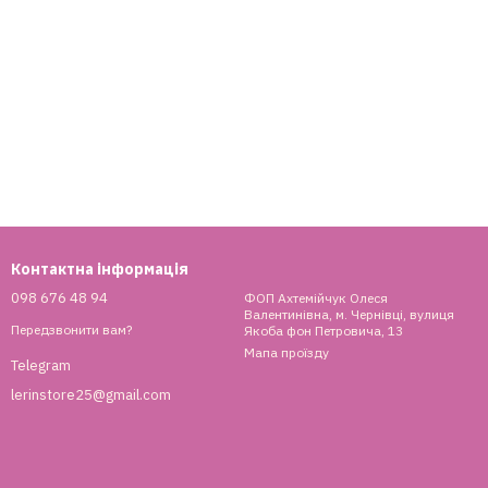
Контактна інформація
098 676 48 94
ФОП Ахтемійчук Олеся
Валентинівна, м. Чернівці, вулиця
Передзвонити вам?
Якоба фон Петровича, 13
Мапа проїзду
Telegram
lerinstore25@gmail.com