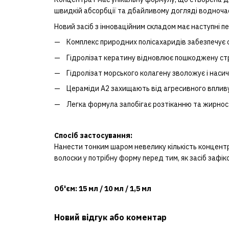
швидкій абсорбції та дбайливому догляді водноча
Новий засіб з інноваційним складом має наступні п
Комплекс природних полісахаридів забезпечує с
Гідролізат кератину відновлює пошкоджену стр
Гідролізат морського колагену зволожує і наси
Цераміди А2 захищають від агресивного впли
Легка формула запобігає розтіканню та жирності
Спосіб застосування:
Нанести тонким шаром невелику кількість концентр
волоски у потрібну форму перед тим, як засіб зафік
Об'єм: 15 мл / 10 мл / 1,5 мл
Новий відгук або коментар