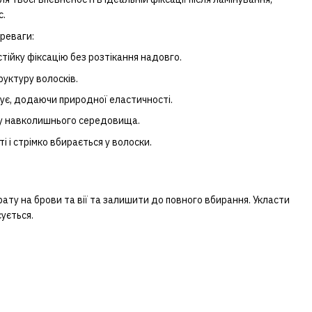
с.
ереваги:
тійку фіксацію без розтікання надовго.
уктуру волосків.
чує, додаючи природної еластичності.
ву навколишнього середовища.
 і стрімко вбирається у волоски.
ату на брови та вії та залишити до повного вбирання. Укласти
сується.