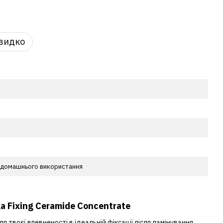
видко
 домашнього використання
 Fixing Ceramide Concentrate
 твоєї впевненості в ідеальній фіксації після ламінування,